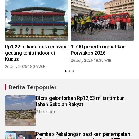
Rp1,22 miliar untuk renovasi
1.700 peserta meriahkan
gedung tenis indoor di
Porwakos 2026
Kudus
26 July 2026 18:35 WIB
2
26 July 2026 18:36 WIB
Berita Terpopuler
Blora gelontorkan Rp12,63 miliar timbun
lahan Sekolah Rakyat
21 jam lalu
Pemkab Pekalongan pastikan penempatan