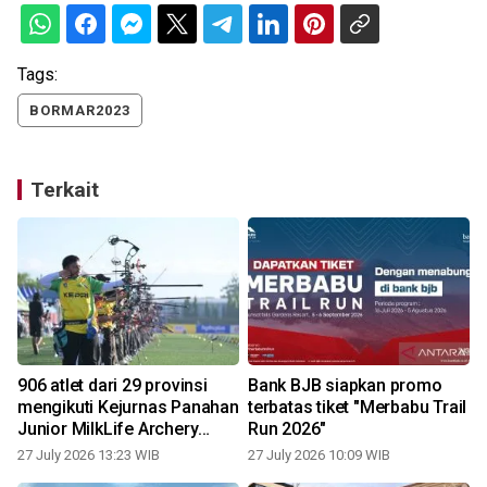
Tags:
BORMAR2023
Terkait
906 atlet dari 29 provinsi
Bank BJB siapkan promo
t
mengikuti Kejurnas Panahan
terbatas tiket "Merbabu Trail
Junior MilkLife Archery
Run 2026"
2
Challenge di Kudus
27 July 2026 13:23 WIB
27 July 2026 10:09 WIB