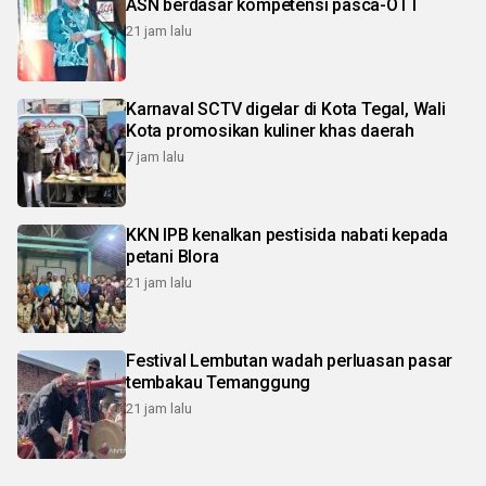
ASN berdasar kompetensi pasca-OTT
21 jam lalu
Karnaval SCTV digelar di Kota Tegal, Wali
Kota promosikan kuliner khas daerah
7 jam lalu
KKN IPB kenalkan pestisida nabati kepada
petani Blora
21 jam lalu
Festival Lembutan wadah perluasan pasar
tembakau Temanggung
21 jam lalu