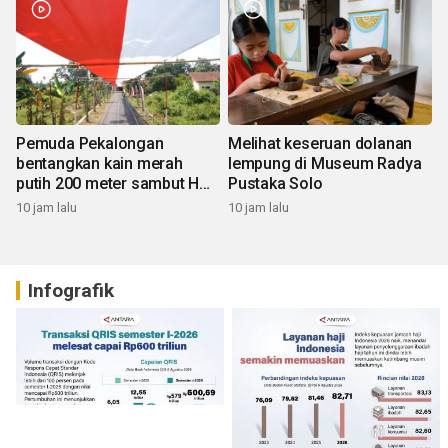
Pemuda Pekalongan
Melihat keseruan dolanan
bentangkan kain merah
lempung di Museum Radya
putih 200 meter sambut HUT
Pustaka Solo
RI
10 jam lalu
10 jam lalu
Infografik