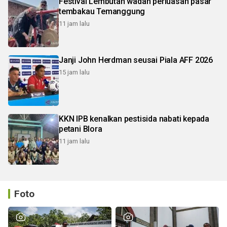
Festival Lembutan wadah perluasan pasar
tembakau Temanggung
11 jam lalu
Janji John Herdman seusai Piala AFF 2026
15 jam lalu
KKN IPB kenalkan pestisida nabati kepada
petani Blora
11 jam lalu
Foto