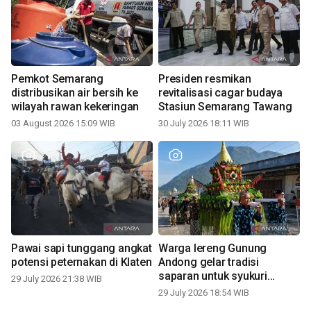
Pemkot Semarang
Presiden resmikan
distribusikan air bersih ke
revitalisasi cagar budaya
wilayah rawan kekeringan
Stasiun Semarang Tawang
03 August 2026 15:09 WIB
30 July 2026 18:11 WIB
Pawai sapi tunggang angkat
Warga lereng Gunung
potensi peternakan di Klaten
Andong gelar tradisi
saparan untuk syukuri
29 July 2026 21:38 WIB
panen
29 July 2026 18:54 WIB