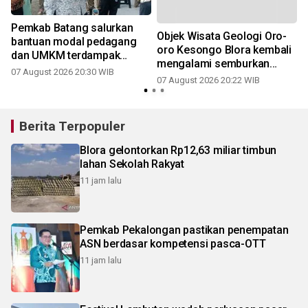
Pemkab Batang salurkan
Objek Wisata Geologi Oro-
bantuan modal pedagang
oro Kesongo Blora kembali
dan UMKM terdampak
mengalami semburkan
relokasi
07 August 2026 20:30 WIB
lumpur
07 August 2026 20:22 WIB
Berita Terpopuler
Blora gelontorkan Rp12,63 miliar timbun
lahan Sekolah Rakyat
11 jam lalu
Pemkab Pekalongan pastikan penempatan
ASN berdasar kompetensi pasca-OTT
11 jam lalu