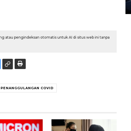
27 July 2026 20:07 WIB
g atau pengindeksan otomatis untuk AI di situs web ini tanpa
PENANGGULANGAN COVID