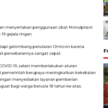
n menyertakan penggunaan obat Monulpiravir
19 gejala ringan.
api gelombang penularan Omicron karena
F
kat persebarannya sangat cepat.
COVID-19, selain memberlakukan aturan
tat pemerintah berupaya meningkatkan kekebalan
dengan menyediakan layanan pemberian
nguat bagi warga berusia 18 tahun ke atas.
Kemarau memuncak, air
Waduk Delingan Karanganyar
menyusut