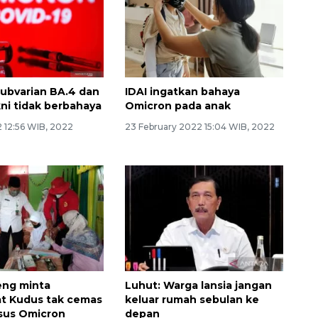
ubvarian BA.4 dan
IDAI ingatkan bahaya
kni tidak berbahaya
Omicron pada anak
 12:56 WIB, 2022
23 February 2022 15:04 WIB, 2022
eng minta
Luhut: Warga lansia jangan
t Kudus tak cemas
keluar rumah sebulan ke
sus Omicron
depan