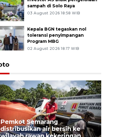
sampah di Solo Raya
03 August 2026 18:58 WIB
Kepala BGN tegaskan nol
toleransi penyimpangan
Program MBG
02 August 2026 18:17 WIB
oto
Pemkot Semarang
Presiden 
distribusikan air bersih ke
cagar bu
wilayah rawan kekeringan
Semaran