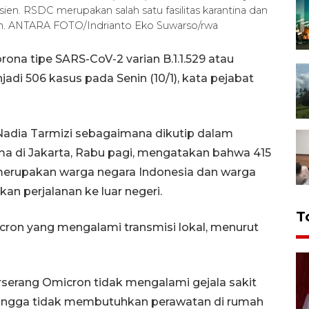
asien. RSDC merupakan salah satu fasilitas karantina dan
on. ANTARA FOTO/Indrianto Eko Suwarso/rwa
rona tipe SARS-CoV-2 varian B.1.1.529 atau
di 506 kasus pada Senin (10/1), kata pejabat
 Nadia Tarmizi sebagaimana dikutip dalam
ma di Jakarta, Rabu pagi, mengatakan bahwa 415
 merupakan warga negara Indonesia dan warga
an perjalanan ke luar negeri.
T
cron yang mengalami transmisi lokal, menurut
rserang Omicron tidak mengalami gejala sakit
hingga tidak membutuhkan perawatan di rumah