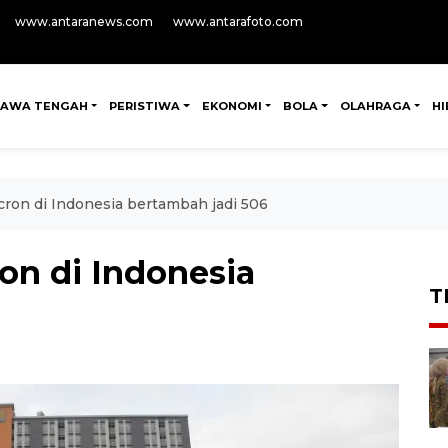
www.antaranews.com
www.antarafoto.com
JAWA TENGAH
PERISTIWA
EKONOMI
BOLA
OLAHRAGA
H
cron di Indonesia bertambah jadi 506
on di Indonesia
T