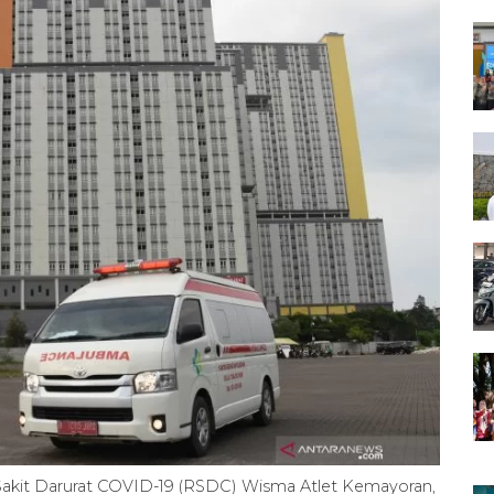
Sakit Darurat COVID-19 (RSDC) Wisma Atlet Kemayoran,