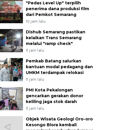
"Pedas Level Up" terpilih
penerima dana produksi film
dari Pemkot Semarang
10 jam lalu
Dishub Semarang pastikan
kelaikan Trans Semarang
melalui "ramp check"
11 jam lalu
Pemkab Batang salurkan
bantuan modal pedagang dan
UMKM terdampak relokasi
11 jam lalu
PMI Kota Pekalongan
gencarkan gerakan donor
keliling jaga stok darah
11 jam lalu
Objek Wisata Geologi Oro-oro
Kesongo Blora kembali