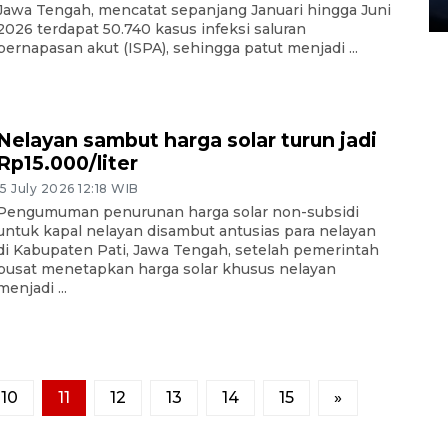
27 July 2026 20:07 WIB
Jawa Tengah, mencatat sepanjang Januari hingga Juni
2026 terdapat 50.740 kasus infeksi saluran
pernapasan akut (ISPA), sehingga patut menjadi ...
Nelayan sambut harga solar turun jadi
Rp15.000/liter
15 July 2026 12:18 WIB
Pengumuman penurunan harga solar non-subsidi
untuk kapal nelayan disambut antusias para nelayan
di Kabupaten Pati, Jawa Tengah, setelah pemerintah
pusat menetapkan harga solar khusus nelayan
menjadi ...
10
11
12
13
14
15
»