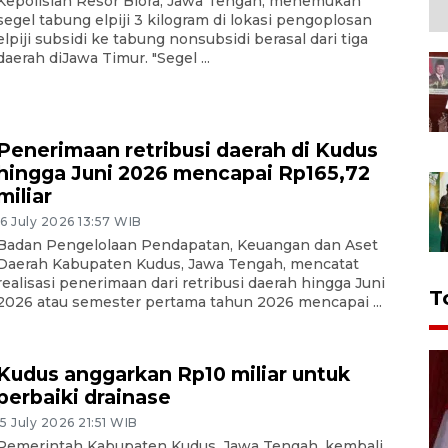
Kepolisian Resor Blora, Jawa Tengah, menemukan
segel tabung elpiji 3 kilogram di lokasi pengoplosan
elpiji subsidi ke tabung nonsubsidi berasal dari tiga
daerah diJawa Timur. "Segel ...
Penerimaan retribusi daerah di Kudus
hingga Juni 2026 mencapai Rp165,72
miliar
16 July 2026 13:57 WIB
Badan Pengelolaan Pendapatan, Keuangan dan Aset
Daerah Kabupaten Kudus, Jawa Tengah, mencatat
realisasi penerimaan dari retribusi daerah hingga Juni
T
2026 atau semester pertama tahun 2026 mencapai ...
Kudus anggarkan Rp10 miliar untuk
perbaiki drainase
15 July 2026 21:51 WIB
Pemerintah Kabupaten Kudus, Jawa Tengah, kembali