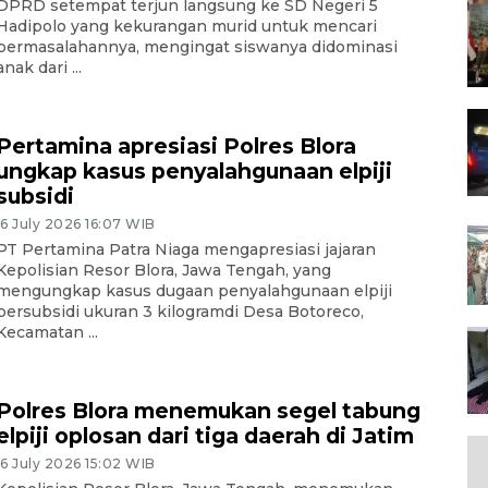
DPRD setempat terjun langsung ke SD Negeri 5
Hadipolo yang kekurangan murid untuk mencari
permasalahannya, mengingat siswanya didominasi
anak dari ...
Pertamina apresiasi Polres Blora
ungkap kasus penyalahgunaan elpiji
subsidi
16 July 2026 16:07 WIB
PT Pertamina Patra Niaga mengapresiasi jajaran
Kepolisian Resor Blora, Jawa Tengah, yang
mengungkap kasus dugaan penyalahgunaan elpiji
bersubsidi ukuran 3 kilogramdi Desa Botoreco,
Kecamatan ...
Polres Blora menemukan segel tabung
elpiji oplosan dari tiga daerah di Jatim
16 July 2026 15:02 WIB