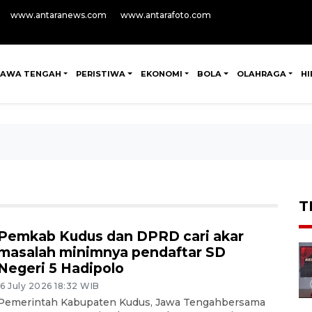
www.antaranews.com
www.antarafoto.com
JAWA TENGAH
PERISTIWA
EKONOMI
BOLA
OLAHRAGA
H
T
Pemkab Kudus dan DPRD cari akar
masalah minimnya pendaftar SD
Negeri 5 Hadipolo
16 July 2026 18:32 WIB
Pemerintah Kabupaten Kudus, Jawa Tengahbersama