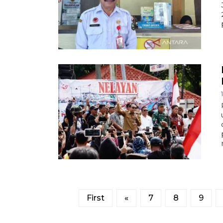
First
«
7
8
9