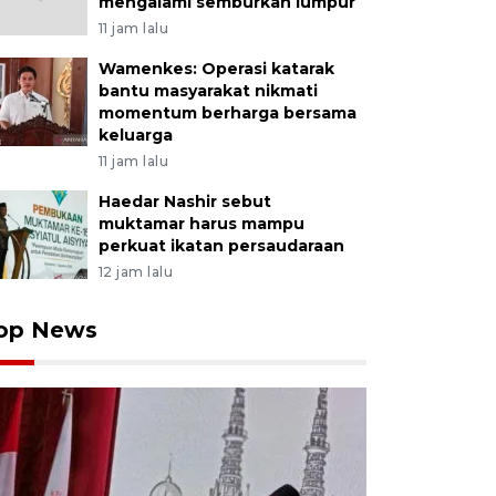
mengalami semburkan lumpur
11 jam lalu
Wamenkes: Operasi katarak
bantu masyarakat nikmati
momentum berharga bersama
keluarga
11 jam lalu
Haedar Nashir sebut
muktamar harus mampu
perkuat ikatan persaudaraan
12 jam lalu
op News