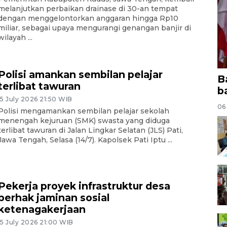
melanjutkan perbaikan drainase di 30-an tempat
dengan menggelontorkan anggaran hingga Rp10
miliar, sebagai upaya mengurangi genangan banjir di
wilayah ...
Polisi amankan sembilan pelajar
B
terlibat tawuran
b
15 July 2026 21:50 WIB
06
Polisi mengamankan sembilan pelajar sekolah
menengah kejuruan (SMK) swasta yang diduga
terlibat tawuran di Jalan Lingkar Selatan (JLS) Pati,
Jawa Tengah, Selasa (14/7). Kapolsek Pati Iptu ...
Pekerja proyek infrastruktur desa
berhak jaminan sosial
ketenagakerjaan
15 July 2026 21:00 WIB