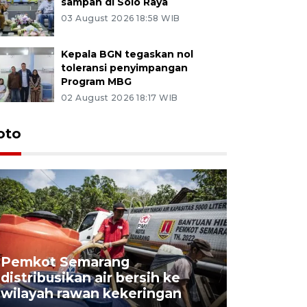
sampah di Solo Raya
03 August 2026 18:58 WIB
Kepala BGN tegaskan nol
toleransi penyimpangan
Program MBG
02 August 2026 18:17 WIB
oto
Pemkot Semarang
Presiden 
distribusikan air bersih ke
cagar bu
wilayah rawan kekeringan
Semaran