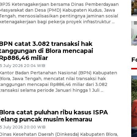
BPJS Ketenagakerjaan bersama Dinas Pemberdayaan
Masyarakat dan Desa (PMD) Kabupaten Kudus, Jawa
Tengah, mensosialisasikan pentingnya jaminan sosial
ketenagakerjaan bagi pekerja proyek infrastruktur ...
BPN catat 3.082 transaksi hak
tanggungan di Blora mencapai
Rp886,46 miliar
F
15 July 2026 20:04 WIB
Kantor Badan Pertanahan Nasional (BPN) Kabupaten
Blora, Jawa Tengah, mencatat nilai transaksi hak
tanggungan mencapai Rp886,46 miliar dari 3.082
transaksi selama periode Januari hingga 1 Juli ...
Blora catat puluhan ribu kasus ISPA
Kemarau memuncak, air
jelang puncak musim kemarau
Waduk Delingan Karanganyar
15 July 2026 20:00 WIB
menyusut
Dinas Kesehatan Daerah (Dinkesda) Kabupaten Blora,