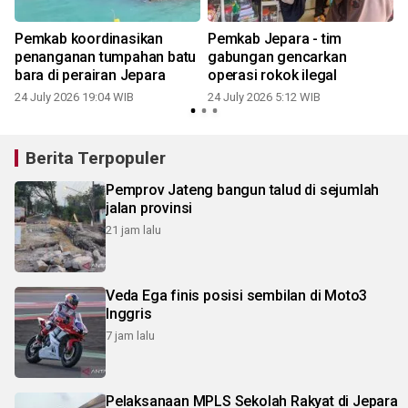
Pemkab koordinasikan
Pemkab Jepara - tim
C
penanganan tumpahan batu
gabungan gencarkan
bara di perairan Jepara
operasi rokok ilegal
24 July 2026 19:04 WIB
24 July 2026 5:12 WIB
1
Berita Terpopuler
Pemprov Jateng bangun talud di sejumlah
jalan provinsi
21 jam lalu
Veda Ega finis posisi sembilan di Moto3
Inggris
7 jam lalu
Pelaksanaan MPLS Sekolah Rakyat di Jepara