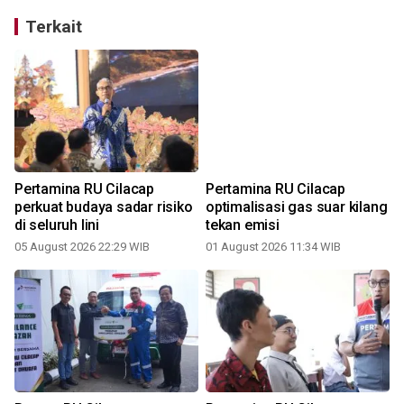
Terkait
Pertamina RU Cilacap
Pertamina RU Cilacap
perkuat budaya sadar risiko
optimalisasi gas suar kilang
di seluruh lini
tekan emisi
05 August 2026 22:29 WIB
01 August 2026 11:34 WIB
2