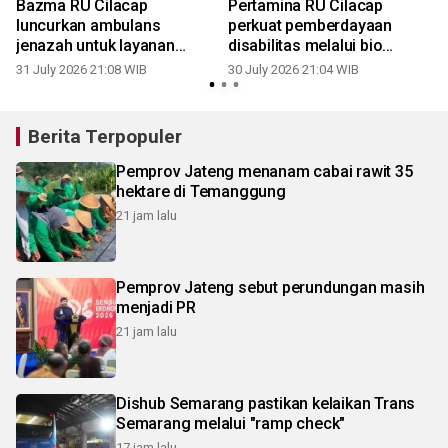
r
Bazma RU Cilacap
Pertamina RU Cilacap
luncurkan ambulans
perkuat pemberdayaan
jenazah untuk layanan
disabilitas melalui bio
sosial
leather
31 July 2026 21:08 WIB
30 July 2026 21:04 WIB
1
Berita Terpopuler
Pemprov Jateng menanam cabai rawit 35
hektare di Temanggung
21 jam lalu
Pemprov Jateng sebut perundungan masih
menjadi PR
21 jam lalu
Dishub Semarang pastikan kelaikan Trans
Semarang melalui "ramp check"
17 jam lalu