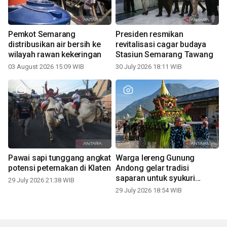
Pemkot Semarang
Presiden resmikan
distribusikan air bersih ke
revitalisasi cagar budaya
wilayah rawan kekeringan
Stasiun Semarang Tawang
03 August 2026 15:09 WIB
30 July 2026 18:11 WIB
Pawai sapi tunggang angkat
Warga lereng Gunung
potensi peternakan di Klaten
Andong gelar tradisi
saparan untuk syukuri
29 July 2026 21:38 WIB
panen
29 July 2026 18:54 WIB