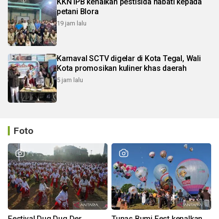
KKN IPB kenalkan pestisida nabati kepada
petani Blora
19 jam lalu
Karnaval SCTV digelar di Kota Tegal, Wali
Kota promosikan kuliner khas daerah
5 jam lalu
Foto
Festival Dug Dug Der
Tunas Bumi Fest kenalkan