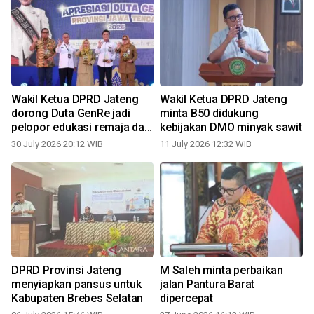
Wakil Ketua DPRD Jateng
Wakil Ketua DPRD Jateng
dorong Duta GenRe jadi
minta B50 didukung
pelopor edukasi remaja dan
kebijakan DMO minyak sawit
agen pembangunan
30 July 2026 20:12 WIB
11 July 2026 12:32 WIB
DPRD Provinsi Jateng
M Saleh minta perbaikan
menyiapkan pansus untuk
jalan Pantura Barat
Kabupaten Brebes Selatan
dipercepat