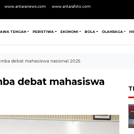
www.antaranews.com
www.antarafoto.com
JAWA TENGAH
PERISTIWA
EKONOMI
BOLA
OLAHRAGA
H
lomba debat mahasiswa nasional 2025
omba debat mahasiswa
T