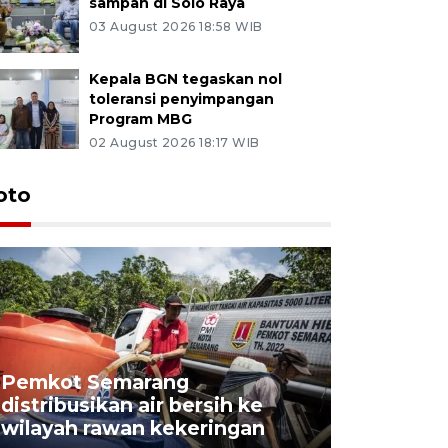
sampah di Solo Raya
03 August 2026 18:58 WIB
Kepala BGN tegaskan nol
toleransi penyimpangan
Program MBG
02 August 2026 18:17 WIB
oto
Pemkot Semarang
Presiden 
distribusikan air bersih ke
cagar bu
wilayah rawan kekeringan
Semaran