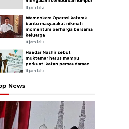
mengalami semburkan lumpur
11 jam lalu
Wamenkes: Operasi katarak
bantu masyarakat nikmati
momentum berharga bersama
keluarga
11 jam lalu
Haedar Nashir sebut
muktamar harus mampu
perkuat ikatan persaudaraan
11 jam lalu
op News