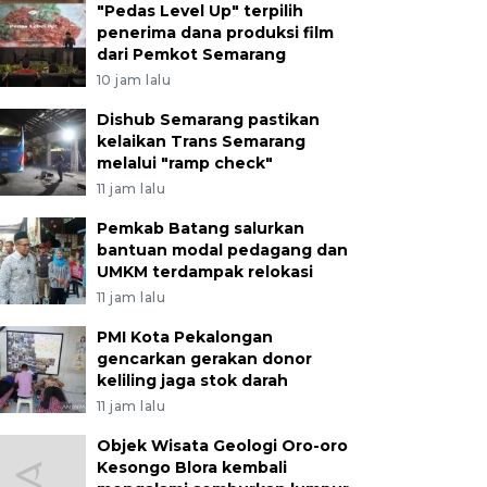
"Pedas Level Up" terpilih
penerima dana produksi film
dari Pemkot Semarang
10 jam lalu
Dishub Semarang pastikan
kelaikan Trans Semarang
melalui "ramp check"
11 jam lalu
Pemkab Batang salurkan
bantuan modal pedagang dan
UMKM terdampak relokasi
11 jam lalu
PMI Kota Pekalongan
gencarkan gerakan donor
keliling jaga stok darah
11 jam lalu
Objek Wisata Geologi Oro-oro
Kesongo Blora kembali