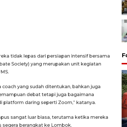
F
ka tidak lepas dari persiapan intensif bersama
e Society) yang merupakan unit kegiatan
UMS.
a coach yang sudah ditentukan, bahkan juga
ih kemampuan debat tetapi juga bagaimana
 platform daring seperti Zoom,” katanya.
Kemarau memuncak, air
Waduk Delingan Karanganyar
s sangat luar biasa, terutama ketika mereka
menyusut
us segera berangkat ke Lombok.