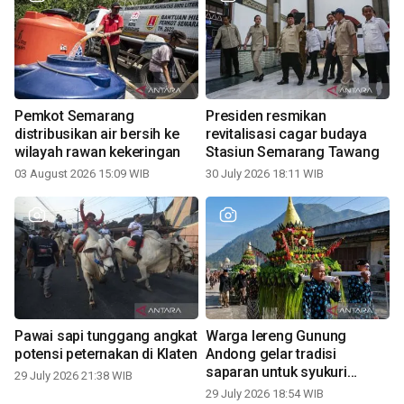
Pemkot Semarang
Presiden resmikan
distribusikan air bersih ke
revitalisasi cagar budaya
wilayah rawan kekeringan
Stasiun Semarang Tawang
03 August 2026 15:09 WIB
30 July 2026 18:11 WIB
Pawai sapi tunggang angkat
Warga lereng Gunung
potensi peternakan di Klaten
Andong gelar tradisi
saparan untuk syukuri
29 July 2026 21:38 WIB
panen
29 July 2026 18:54 WIB