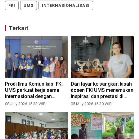
FKI
UMS
INTERNASIONALISASI
Terkait
Prodi Ilmu Komunikasi FKI
Dari layar ke sangkar: kisah
UMS perkuat kerja sama
dosen FKI UMS menemukan
internasional dengan
inspirasi dan prestasi di
University of Zululand
dunia burung
08 July 2026 15:33 WIB
05 May 2026 15:30 WIB
Afrika Selatan