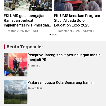
FKI UMS gelar pengajian
FKI UMS kenalkan Program
Ramadan perkuat
Studi AI pada Solo
implementasi visi-misi dan
Education Expo 2025
sinergi civitas academica
10 March 2026 16:21 WIB
10 December 2025 19:30 WIB
Berita Terpopuler
Pemprov Jateng sebut perundungan masih
menjadi PR
9 jam lalu
Prakiraan cuaca Kota Semarang hari ini
16 jam lalu