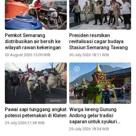
Pemkot Semarang
Presiden resmikan
distribusikan air bersih ke
revitalisasi cagar budaya
wilayah rawan kekeringan
Stasiun Semarang Tawang
03 August 2026 15:09 WIB
30 July 2026 18:11 WIB
Pawai sapi tunggang angkat
Warga lereng Gunung
potensi peternakan di Klaten
Andong gelar tradisi
saparan untuk syukuri
29 July 2026 21:38 WIB
panen
29 July 2026 18:54 WIB