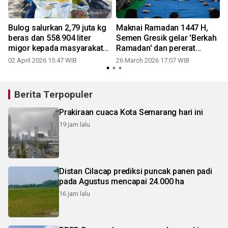
Bulog salurkan 2,79 juta kg
Maknai Ramadan 1447 H,
beras dan 558.904 liter
Semen Gresik gelar 'Berkah
migor kepada masyarakat
Ramadan' dan pererat
Blora
silaturahmi bersama
02 April 2026 15:47 WIB
26 March 2026 17:07 WIB
masyarakat enam desa di
Rembang dan Blora
Berita Terpopuler
Prakiraan cuaca Kota Semarang hari ini
19 jam lalu
Distan Cilacap prediksi puncak panen padi
pada Agustus mencapai 24.000 ha
16 jam lalu