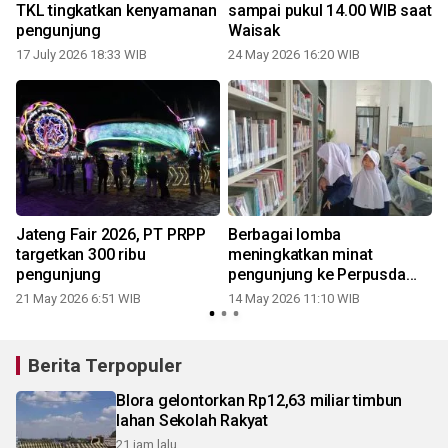
TKL tingkatkan kenyamanan
sampai pukul 14.00 WIB saat
pengunjung
Waisak
17 July 2026 18:33 WIB
24 May 2026 16:20 WIB
Jateng Fair 2026, PT PRPP
Berbagai lomba
targetkan 300 ribu
meningkatkan minat
pengunjung
pengunjung ke Perpusda
Temanggung
21 May 2026 6:51 WIB
14 May 2026 11:10 WIB
Berita Terpopuler
Blora gelontorkan Rp12,63 miliar timbun
lahan Sekolah Rakyat
21 jam lalu