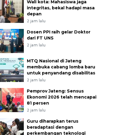
Wali kota: Mahasiswa jaga
integritas, bekal hadapi masa
depan
2 jam lalu
Dosen PPI raih gelar Doktor
dari FT UNS
2 jam lalu
MTQ Nasional di Jateng
membuka cabang lomba baru
untuk penyandang disabilitas
2 jam lalu
Pemprov Jateng: Sensus
Ekonomi 2026 telah mencapai
81 persen
2 jam lalu
Guru diharapkan terus
beradaptasi dengan
perkembangan teknologi