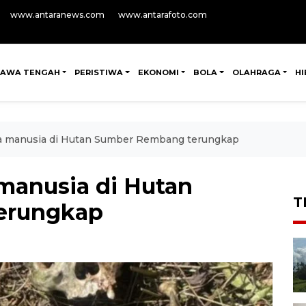
www.antaranews.com
www.antarafoto.com
JAWA TENGAH
PERISTIWA
EKONOMI
BOLA
OLAHRAGA
H
ka manusia di Hutan Sumber Rembang terungkap
 manusia di Hutan
T
erungkap