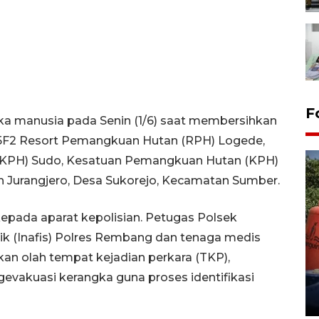
F
 manusia pada Senin (1/6) saat membersihkan
 5F2 Resort Pemangkuan Hutan (RPH) Logede,
KPH) Sudo, Kesatuan Pemangkuan Hutan (KPH)
h Jurangjero, Desa Sukorejo, Kecamatan Sumber.
epada aparat kepolisian. Petugas Polsek
ik (Inafis) Polres Rembang dan tenaga medis
Kemarau memuncak, air
an olah tempat kejadian perkara (TKP),
Waduk Delingan Karanganyar
menyusut
vakuasi kerangka guna proses identifikasi
27 July 2026 20:07 WIB