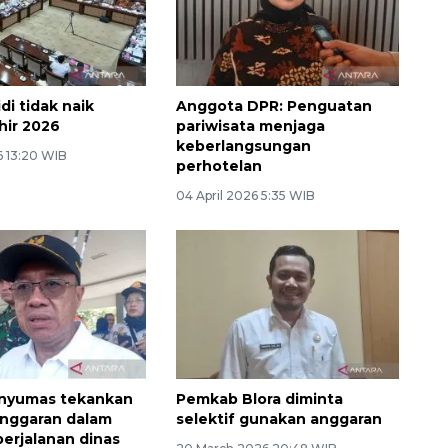
di tidak naik
Anggota DPR: Penguatan
hir 2026
pariwisata menjaga
keberlangsungan
6 13:20 WIB
perhotelan
04 April 2026 5:35 WIB
anyumas tekankan
Pemkab Blora diminta
 anggaran dalam
selektif gunakan anggaran
perjalanan dinas