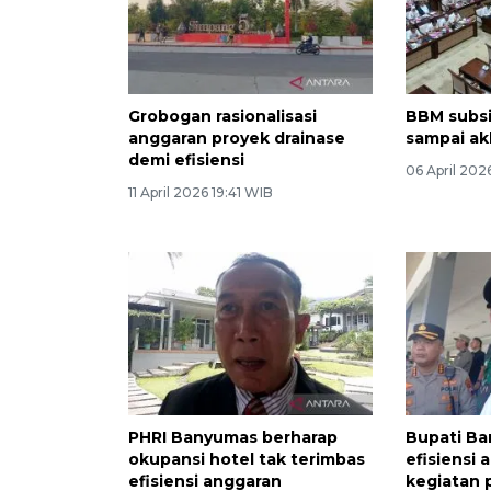
Grobogan rasionalisasi
BBM subsi
anggaran proyek drainase
sampai ak
demi efisiensi
06 April 202
11 April 2026 19:41 WIB
PHRI Banyumas berharap
Bupati B
okupansi hotel tak terimbas
efisiensi
efisiensi anggaran
kegiatan 