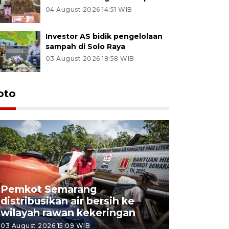
04 August 2026 14:51 WIB
Investor AS bidik pengelolaan
sampah di Solo Raya
03 August 2026 18:58 WIB
oto
Pemkot Semarang
Presiden 
distribusikan air bersih ke
cagar bu
wilayah rawan kekeringan
Semaran
03 August 2026 15:09 WIB
30 July 2026 1