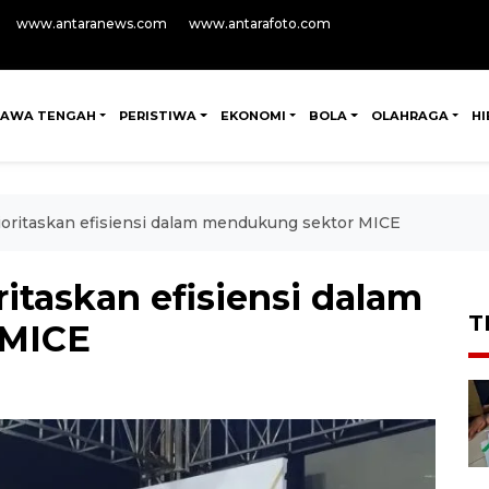
www.antaranews.com
www.antarafoto.com
JAWA TENGAH
PERISTIWA
EKONOMI
BOLA
OLAHRAGA
H
oritaskan efisiensi dalam mendukung sektor MICE
itaskan efisiensi dalam
T
 MICE