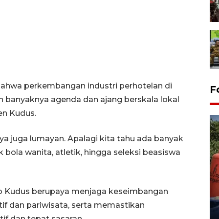
bahwa perkembangan industri perhotelan di
F
leh banyaknya agenda dan ajang berskala lokal
en Kudus.
a juga lumayan. Apalagi kita tahu ada banyak
 bola wanita, atletik, hingga seleksi beasiswa
Kemarau memuncak, air
Waduk Delingan Karanganyar
kab Kudus berupaya menjaga keseimbangan
menyusut
f dan pariwisata, serta memastikan
27 July 2026 20:07 WIB
if dan tepat sasaran.