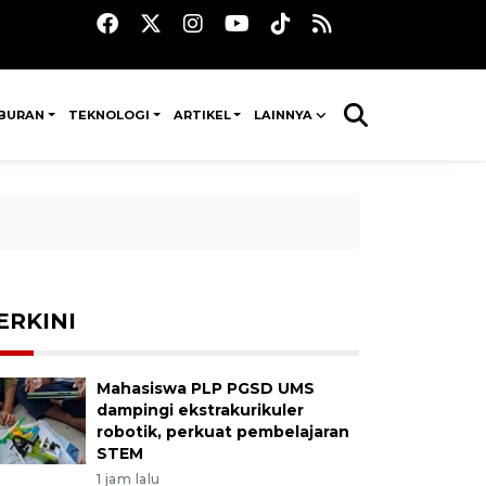
IBURAN
TEKNOLOGI
ARTIKEL
LAINNYA
ERKINI
Mahasiswa PLP PGSD UMS
dampingi ekstrakurikuler
robotik, perkuat pembelajaran
STEM
1 jam lalu