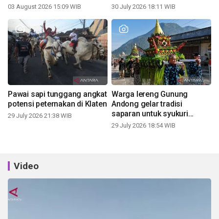
03 August 2026 15:09 WIB
30 July 2026 18:11 WIB
Pawai sapi tunggang angkat
Warga lereng Gunung
potensi peternakan di Klaten
Andong gelar tradisi
saparan untuk syukuri
29 July 2026 21:38 WIB
panen
29 July 2026 18:54 WIB
Video