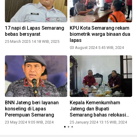
17 napi di Lapas Semarang
KPU Kota Semarang rekam
bebas bersyarat
biometrik warga binaan dua
lapas
25 March 2025 14:18 WIB, 2025
03 August 2024 5:45 WIB, 2024
a
BNN Jateng beri layanan
Kepala Kemenkumham
konseling di Lapas
Jateng dan Bupati
Perempuan Semarang
Semarang bahas relokasi
Lapas Ambarawa
23 May 2024 9:05 WIB, 2024
25 January 2024 13:15 WIB, 2024
4