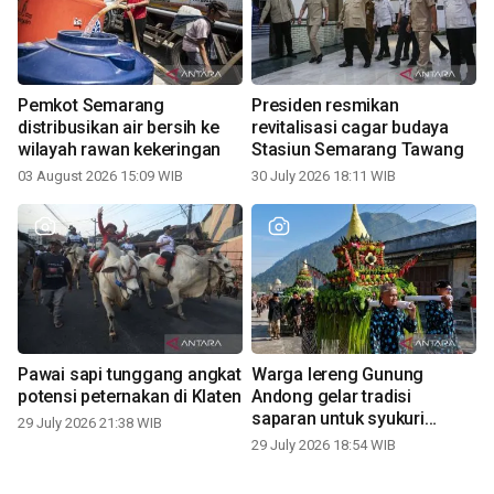
Pemkot Semarang
Presiden resmikan
distribusikan air bersih ke
revitalisasi cagar budaya
wilayah rawan kekeringan
Stasiun Semarang Tawang
03 August 2026 15:09 WIB
30 July 2026 18:11 WIB
Pawai sapi tunggang angkat
Warga lereng Gunung
potensi peternakan di Klaten
Andong gelar tradisi
saparan untuk syukuri
29 July 2026 21:38 WIB
panen
29 July 2026 18:54 WIB