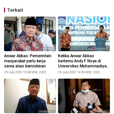
Terkait
Anwar Abbas: Pemerintah-
Ketika Anwar Abbas
masyarakat perlu kerja
bertemu Andy F Noya di
sama atasi kemiskinan
Universitas Muhammadiyah
Purwokerto
29 July 2023 15:58 WIB, 2023
29 July 2023 14:59 WIB, 2023