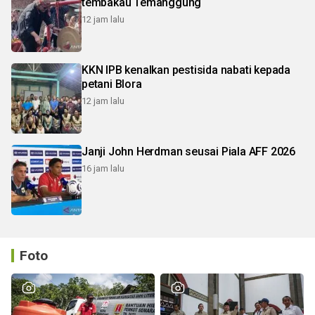
tembakau Temanggung
12 jam lalu
KKN IPB kenalkan pestisida nabati kepada
petani Blora
12 jam lalu
Janji John Herdman seusai Piala AFF 2026
16 jam lalu
Foto