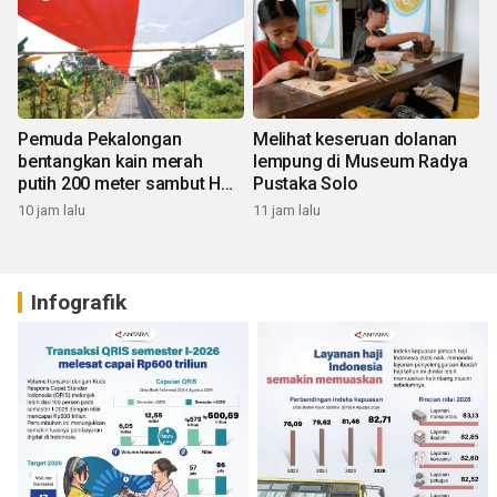
Pemuda Pekalongan
Melihat keseruan dolanan
bentangkan kain merah
lempung di Museum Radya
putih 200 meter sambut HUT
Pustaka Solo
RI
10 jam lalu
11 jam lalu
Infografik