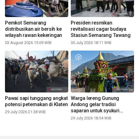
Pemkot Semarang
Presiden resmikan
distribusikan air bersih ke
revitalisasi cagar budaya
wilayah rawan kekeringan
Stasiun Semarang Tawang
03 August 2026 15:09 WIB
30 July 2026 18:11 WIB
Pawai sapi tunggang angkat
Warga lereng Gunung
potensi peternakan di Klaten
Andong gelar tradisi
saparan untuk syukuri
29 July 2026 21:38 WIB
panen
29 July 2026 18:54 WIB