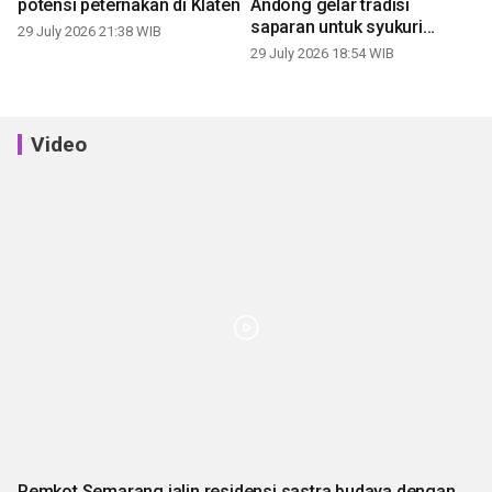
potensi peternakan di Klaten
Andong gelar tradisi
saparan untuk syukuri
29 July 2026 21:38 WIB
panen
29 July 2026 18:54 WIB
Video
Pemkot Semarang jalin residensi sastra budaya dengan