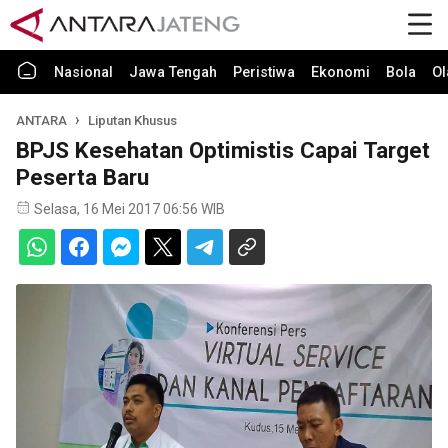
Nasional
Jawa Tengah
Peristiwa
Ekonomi
Bola
Ol
ANTARA
Liputan Khusus
BPJS Kesehatan Optimistis Capai Target
Peserta Baru
Selasa, 16 Mei 2017 06:56 WIB