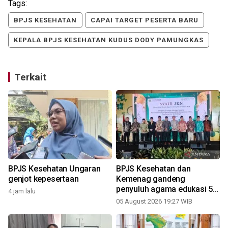
Tags:
BPJS KESEHATAN
CAPAI TARGET PESERTA BARU
KEPALA BPJS KESEHATAN KUDUS DODY PAMUNGKAS
Terkait
BPJS Kesehatan Ungaran
BPJS Kesehatan dan
genjot kepesertaan
Kemenag gandeng
penyuluh agama edukasi 50
4 jam lalu
juta peserta nonaktif
05 August 2026 19:27 WIB