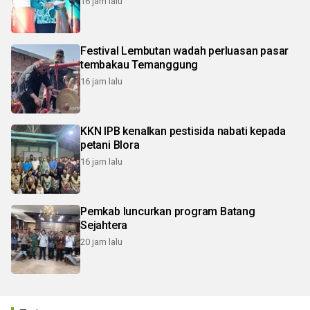
16 jam lalu
Festival Lembutan wadah perluasan pasar
tembakau Temanggung
16 jam lalu
KKN IPB kenalkan pestisida nabati kepada
petani Blora
16 jam lalu
Pemkab luncurkan program Batang
Sejahtera
20 jam lalu