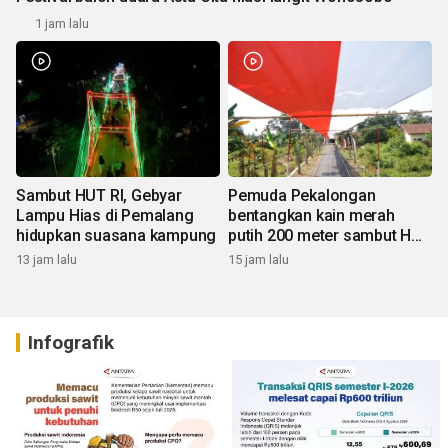
1 jam lalu
Sambut HUT RI, Gebyar
Pemuda Pekalongan
Lampu Hias di Pemalang
bentangkan kain merah
hidupkan suasana kampung
putih 200 meter sambut HUT
RI
13 jam lalu
15 jam lalu
Infografik