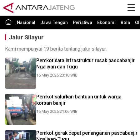
Nasional
Jawa Tengah
Peristiwa
Ekonomi
Bola
Ol
Jalur Silayur
Kami mempunyai 19 berita tentang jalur silayur.
Pemkot data infrastruktur rusak pascabanjir
Ngaliyan dan Tugu
16 May 2026 23:18 WIB
Pemkot salurkan bantuan untuk warga
korban banjir
16 May 2026 21:06 WIB
Pemkot gerak cepat penanganan pascabanjir
Ngaliyan-Tugu