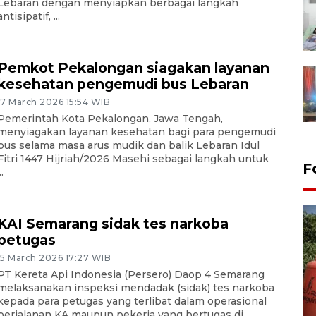
Lebaran dengan menyiapkan berbagai langkah
antisipatif, ...
Pemkot Pekalongan siagakan layanan
kesehatan pengemudi bus Lebaran
17 March 2026 15:54 WIB
Pemerintah Kota Pekalongan, Jawa Tengah,
menyiagakan layanan kesehatan bagi para pengemudi
bus selama masa arus mudik dan balik Lebaran Idul
Fitri 1447 Hijriah/2026 Masehi sebagai langkah untuk
F
..
KAI Semarang sidak tes narkoba
petugas
15 March 2026 17:27 WIB
PT Kereta Api Indonesia (Persero) Daop 4 Semarang
melaksanakan inspeksi mendadak (sidak) tes narkoba
Kemarau memuncak, air
kepada para petugas yang terlibat dalam operasional
perjalanan KA maupun pekerja yang bertugas di ...