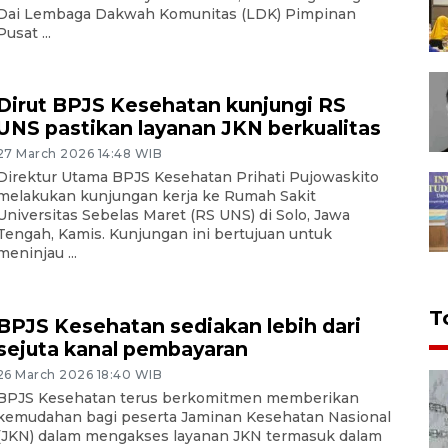
Dai Lembaga Dakwah Komunitas (LDK) Pimpinan
Pusat ...
Dirut BPJS Kesehatan kunjungi RS
UNS pastikan layanan JKN berkualitas
27 March 2026 14:48 WIB
Direktur Utama BPJS Kesehatan Prihati Pujowaskito
melakukan kunjungan kerja ke Rumah Sakit
Universitas Sebelas Maret (RS UNS) di Solo, Jawa
Tengah, Kamis. Kunjungan ini bertujuan untuk
meninjau ...
T
BPJS Kesehatan sediakan lebih dari
sejuta kanal pembayaran
26 March 2026 18:40 WIB
BPJS Kesehatan terus berkomitmen memberikan
kemudahan bagi peserta Jaminan Kesehatan Nasional
(JKN) dalam mengakses layanan JKN termasuk dalam