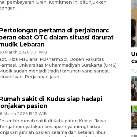
hal pembayaran iuran. Komitmen ini ditunjukkan
dengan ...
Pertolongan pertama di perjalanan:
peran obat OTC dalam situasi darurat
mudik Lebaran
20 March 2026 9:31 WIB
U
apt. Riza Maulana, M.Pharm.Sci. Dosen Fakultas
c
Farmasi, Universitas Muhammadiyah Surakarta (UMS)
14 
Mudik sudah menjadi tradisi tahunan yang sangat
dinantikan. Perjalanan jauh ...
Rumah sakit di Kudus siap hadapi
lonjakan pasien
18 March 2026 15:12 WIB
Sejumlah rumah sakit di Kabupaten Kudus, Jawa
Tengahmenyatakan kesiapannya menghadapi
lonjakan jumlah pasien selama dan setelah libur