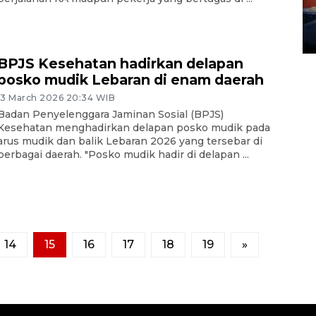
Waduk Delingan Karanganyar
menyusut
27 July 2026 20:07 WIB
BPJS Kesehatan hadirkan delapan
posko mudik Lebaran di enam daerah
13 March 2026 20:34 WIB
Badan Penyelenggara Jaminan Sosial (BPJS)
Kesehatan menghadirkan delapan posko mudik pada
arus mudik dan balik Lebaran 2026 yang tersebar di
berbagai daerah. "Posko mudik hadir di delapan ...
14
15
16
17
18
19
»