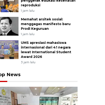
penggerak edukasi kesehatan
reproduksi
1 jam lalu
Memahat arsitek sosial:
menggagas manifesto baru
Prodi Keguruan
1 jam lalu
UMS apresiasi mahasiswa
internasional dari 41 negara
lewat International Student
Award 2026
3 jam lalu
op News