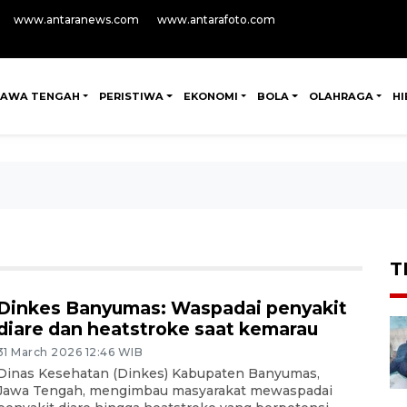
www.antaranews.com
www.antarafoto.com
JAWA TENGAH
PERISTIWA
EKONOMI
BOLA
OLAHRAGA
H
T
Dinkes Banyumas: Waspadai penyakit
diare dan heatstroke saat kemarau
31 March 2026 12:46 WIB
Dinas Kesehatan (Dinkes) Kabupaten Banyumas,
Jawa Tengah, mengimbau masyarakat mewaspadai