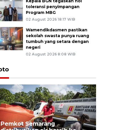
Kepala BGN tegaskan nol
toleransi penyimpangan
Program MBG
02 August 2026 18:17 WIB
Wamendikdasmen pastikan
sekolah swasta punya ruang
tumbuh yang setara dengan
negeri
02 August 2026 8:08 WIB
oto
Pemkot Semarang
Presiden 