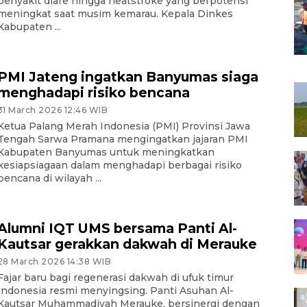
penyakit diare hingga heatstroke yang berpotensi
meningkat saat musim kemarau. Kepala Dinkes
Kabupaten ...
PMI Jateng ingatkan Banyumas siaga
menghadapi risiko bencana
31 March 2026 12:46 WIB
Ketua Palang Merah Indonesia (PMI) Provinsi Jawa
Tengah Sarwa Pramana mengingatkan jajaran PMI
Kabupaten Banyumas untuk meningkatkan
kesiapsiagaan dalam menghadapi berbagai risiko
bencana di wilayah ...
Alumni IQT UMS bersama Panti Al-
Kautsar gerakkan dakwah di Merauke
28 March 2026 14:38 WIB
Fajar baru bagi regenerasi dakwah di ufuk timur
Indonesia resmi menyingsing. Panti Asuhan Al-
Kautsar Muhammadiyah Merauke, bersinergi dengan