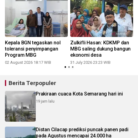
Kepala BGN tegaskan nol
Zulkifli Hasan: KDKMP dan
G
toleransi penyimpangan
MBG saling dukung bangun
Program MBG
ekonomi desa
02 August 2026 18:17 WIB
31 July 2026 23:23 WIB
2
Berita Terpopuler
Prakiraan cuaca Kota Semarang hari ini
19 jam lalu
Distan Cilacap prediksi puncak panen padi
pada Agustus mencapai 24.000 ha