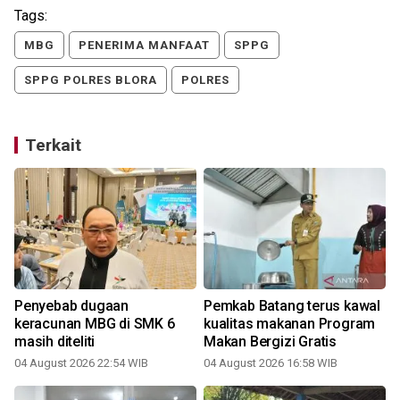
Tags:
MBG
PENERIMA MANFAAT
SPPG
SPPG POLRES BLORA
POLRES
Terkait
Penyebab dugaan
Pemkab Batang terus kawal
g
keracunan MBG di SMK 6
kualitas makanan Program
masih diteliti
Makan Bergizi Gratis
3
04 August 2026 22:54 WIB
04 August 2026 16:58 WIB