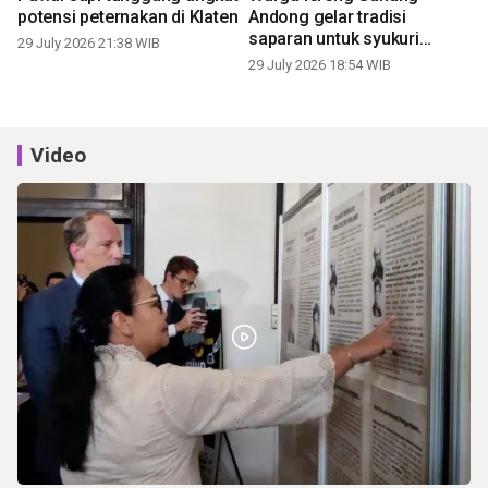
potensi peternakan di Klaten
Andong gelar tradisi
saparan untuk syukuri
29 July 2026 21:38 WIB
panen
29 July 2026 18:54 WIB
Video