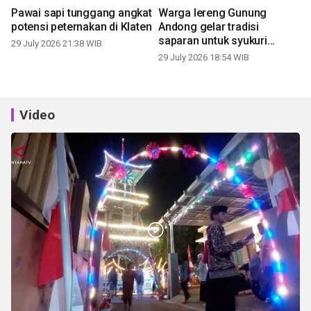
Pawai sapi tunggang angkat
Warga lereng Gunung
potensi peternakan di Klaten
Andong gelar tradisi
saparan untuk syukuri
29 July 2026 21:38 WIB
panen
29 July 2026 18:54 WIB
Video