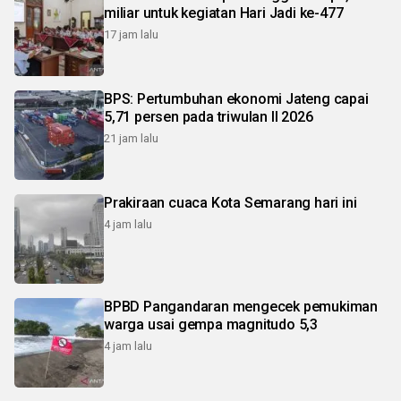
miliar untuk kegiatan Hari Jadi ke-477
17 jam lalu
BPS: Pertumbuhan ekonomi Jateng capai
5,71 persen pada triwulan II 2026
21 jam lalu
Prakiraan cuaca Kota Semarang hari ini
4 jam lalu
BPBD Pangandaran mengecek pemukiman
warga usai gempa magnitudo 5,3
4 jam lalu