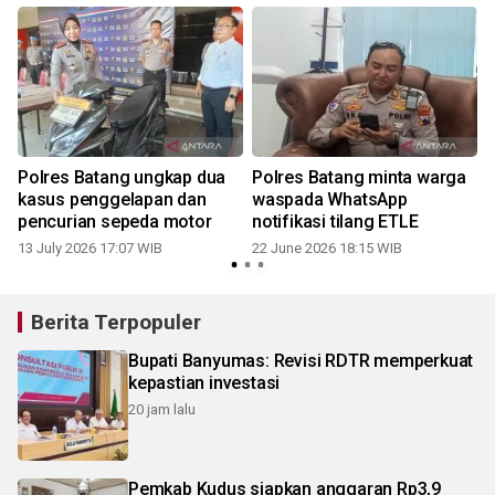
Polres Batang ungkap dua
Polres Batang minta warga
l
kasus penggelapan dan
waspada WhatsApp
pencurian sepeda motor
notifikasi tilang ETLE
13 July 2026 17:07 WIB
22 June 2026 18:15 WIB
Berita Terpopuler
Bupati Banyumas: Revisi RDTR memperkuat
kepastian investasi
20 jam lalu
Pemkab Kudus siapkan anggaran Rp3,9