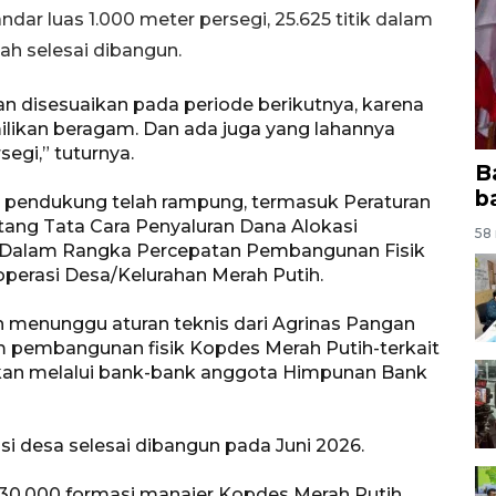
ar luas 1.000 meter persegi, 25.625 titik dalam
ah selesai dibangun.
kan disesuaikan pada periode berikutnya, karena
likan beragam. Dan ada juga yang lahannya
egi,” tuturnya.
B
b
 pendukung telah rampung, termasuk Peraturan
tang Tata Cara Penyaluran Dana Alokasi
58 
 Dalam Rangka Percepatan Pembangunan Fisik
perasi Desa/Kelurahan Merah Putih.
h menunggu aturan teknis dari Agrinas Pangan
 pembangunan fisik Kopdes Merah Putih-terkait
arkan melalui bank-bank anggota Himpunan Bank
i desa selesai dibangun pada Juni 2026.
0.000 formasi manajer Kopdes Merah Putih.