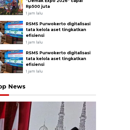
"Demak Expo 2026" capai
Rp500 juta
1 jam lalu
RSMS Purwokerto digitalisasi
tata kelola aset tingkatkan
efisiensi
1 jam lalu
RSMS Purwokerto digitalisasi
tata kelola aset tingkatkan
efisiensi
1 jam lalu
op News