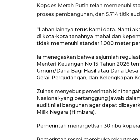
Kopdes Merah Putih telah memenuhi stand
proses pembangunan, dan 5.714 titik sud
“Lahan lainnya terus kami data. Nanti a
di kota-kota tanahnya mahal dan kepemi
tidak memenuhi standar 1.000 meter pers
Ia menegaskan bahwa sejumlah regulasi
Menteri Keuangan No 15 Tahun 2026 ten
Umum/Dana Bagi Hasil atau Dana Desa
Gerai, Pergudangan, dan Kelengkapan Ko
Zulhas menyebut pemerintah kini tenga
Nasional-yang bertanggung jawab dalam
audit nilai bangunan agar dapat dibay
Milik Negara (Himbara).
Pemerintah menargetkan 30 ribu koperas
Pemerintah resmi membuka rekrutmen 3