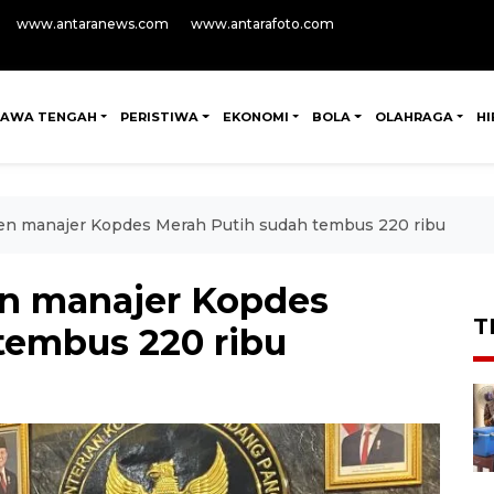
www.antaranews.com
www.antarafoto.com
JAWA TENGAH
PERISTIWA
EKONOMI
BOLA
OLAHRAGA
H
en manajer Kopdes Merah Putih sudah tembus 220 ribu
en manajer Kopdes
T
tembus 220 ribu