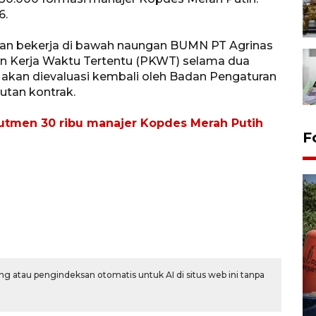
6.
akan bekerja di bawah naungan BUMN PT Agrinas
an Kerja Waktu Tertentu (PKWT) selama dua
n akan dievaluasi kembali oleh Badan Pengaturan
tan kontrak.
tmen 30 ribu manajer Kopdes Merah Putih
F
Kemarau memuncak, air
g atau pengindeksan otomatis untuk AI di situs web ini tanpa
Waduk Delingan Karanganyar
menyusut