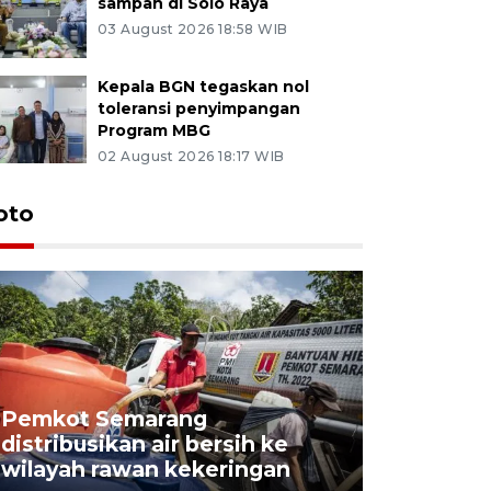
sampah di Solo Raya
03 August 2026 18:58 WIB
Kepala BGN tegaskan nol
toleransi penyimpangan
Program MBG
02 August 2026 18:17 WIB
oto
Pemkot Semarang
Presiden 
distribusikan air bersih ke
cagar bu
wilayah rawan kekeringan
Semaran