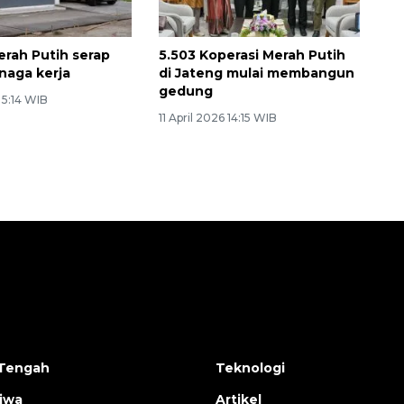
rah Putih serap
5.503 Koperasi Merah Putih
enaga kerja
di Jateng mulai membangun
gedung
 5:14 WIB
11 April 2026 14:15 WIB
Tengah
Teknologi
tiwa
Artikel