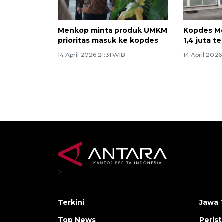
Menkop minta produk UMKM
Kopdes Me
prioritas masuk ke kopdes
1,4 juta t
14 April 2026 21:31 WIB
14 April 2026
>
Terkini
Jawa 
Top News
Peris