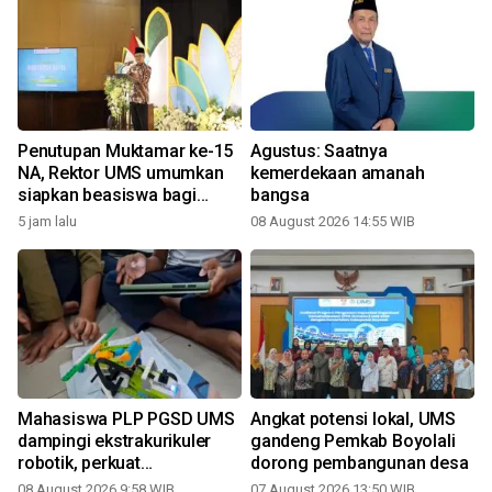
Penutupan Muktamar ke-15
Agustus: Saatnya
NA, Rektor UMS umumkan
kemerdekaan amanah
siapkan beasiswa bagi
bangsa
kader Nasyiatul Aisyiyah
5 jam lalu
08 August 2026 14:55 WIB
Mahasiswa PLP PGSD UMS
Angkat potensi lokal, UMS
a
dampingi ekstrakurikuler
gandeng Pemkab Boyolali
robotik, perkuat
dorong pembangunan desa
pembelajaran STEM
08 August 2026 9:58 WIB
07 August 2026 13:50 WIB