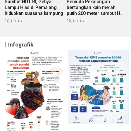
Sambut HUT RI, Gebyar
Pemuda Pekalongan
Lampu Hias di Pemalang
bentangkan kain merah
hidupkan suasana kampung
putih 200 meter sambut HUT
RI
13 jam lalu
15 jam lalu
Infografik