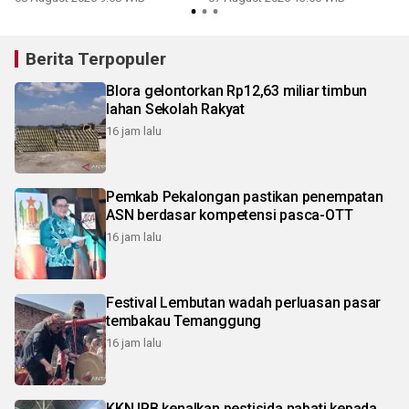
Berita Terpopuler
Blora gelontorkan Rp12,63 miliar timbun
lahan Sekolah Rakyat
16 jam lalu
Pemkab Pekalongan pastikan penempatan
ASN berdasar kompetensi pasca-OTT
16 jam lalu
Festival Lembutan wadah perluasan pasar
tembakau Temanggung
16 jam lalu
KKN IPB kenalkan pestisida nabati kepada