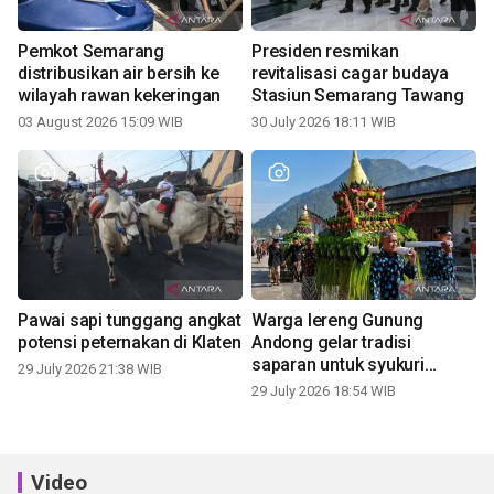
Pemkot Semarang
Presiden resmikan
distribusikan air bersih ke
revitalisasi cagar budaya
wilayah rawan kekeringan
Stasiun Semarang Tawang
03 August 2026 15:09 WIB
30 July 2026 18:11 WIB
Pawai sapi tunggang angkat
Warga lereng Gunung
potensi peternakan di Klaten
Andong gelar tradisi
saparan untuk syukuri
29 July 2026 21:38 WIB
panen
29 July 2026 18:54 WIB
Video