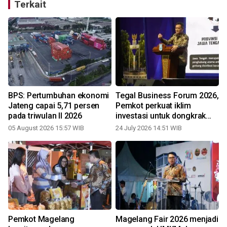
Terkait
BPS: Pertumbuhan ekonomi
Tegal Business Forum 2026,
Jateng capai 5,71 persen
Pemkot perkuat iklim
pada triwulan II 2026
investasi untuk dongkrak
pertumbuhan ekonomi
05 August 2026 15:57 WIB
24 July 2026 14:51 WIB
Pemkot Magelang
Magelang Fair 2026 menjadi