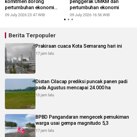
komitmen dorong
penggerak UMKM dan
pertumbuhan ekonomi
pertumbuhan ekonomi
kerakyatan
09 July 2026 23:47 WIB
09 July 2026 16:56 WIB
Berita Terpopuler
Prakiraan cuaca Kota Semarang hari ini
17 jam lalu
Distan Cilacap prediksi puncak panen padi
pada Agustus mencapai 24.000 ha
13 jam lalu
BPBD Pangandaran mengecek pemukiman
warga usai gempa magnitudo 5,3
17 jam lalu