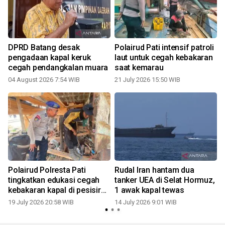
DPRD Batang desak
Polairud Pati intensif patroli
pengadaan kapal keruk
laut untuk cegah kebakaran
0
cegah pendangkalan muara
saat kemarau
04 August 2026 7:54 WIB
21 July 2026 15:50 WIB
i
Polairud Polresta Pati
Rudal Iran hantam dua
tingkatkan edukasi cegah
tanker UEA di Selat Hormuz,
kebakaran kapal di pesisir
1 awak kapal tewas
Juwana
19 July 2026 20:58 WIB
14 July 2026 9:01 WIB