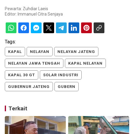
Pewarta: Zuhdiar Laeis
Editor:
Immanuel Citra Senjaya
Tags:
KAPAL
NELAYAN
NELAYAN JATENG
NELAYAN JAWA TENGAH
KAPAL NELAYAN
KAPAL 30 GT
SOLAR INDUSTRI
GUBERNUR JATENG
GUBERN
Terkait