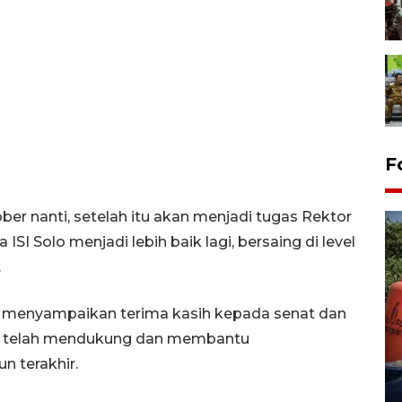
F
ber nanti, setelah itu akan menjadi tugas Rektor
 Solo menjadi lebih baik lagi, bersaing di level
.
a menyampaikan terima kasih kepada senat dan
Kemarau memuncak, air
ang telah mendukung dan membantu
Waduk Delingan Karanganyar
 terakhir.
menyusut
27 July 2026 20:07 WIB