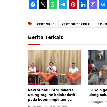
REKTOR ISI
REKTOR TERPILIH
BOND
Berita Terkait
Rektor baru ISI Surakarta
ISI Solo g
usung tagline kolabodatif
ulang baka
pada kepemimpinannya
06 August 2
14 October 2025 13:45 WIB