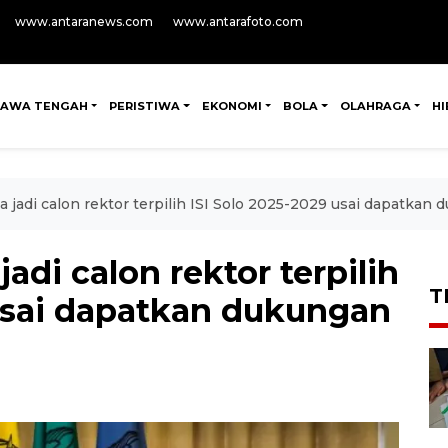
www.antaranews.com
www.antarafoto.com
JAWA TENGAH
PERISTIWA
EKONOMI
BOLA
OLAHRAGA
H
 jadi calon rektor terpilih ISI Solo 2025-2029 usai dapatkan
adi calon rektor terpilih
T
 usai dapatkan dukungan