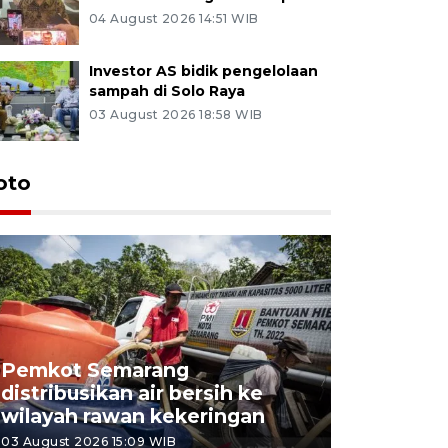
04 August 2026 14:51 WIB
Investor AS bidik pengelolaan
sampah di Solo Raya
03 August 2026 18:58 WIB
oto
Pemkot Semarang
Presiden 
distribusikan air bersih ke
cagar bu
wilayah rawan kekeringan
Semaran
03 August 2026 15:09 WIB
30 July 2026 1