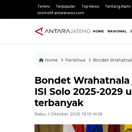
Terkini
Terpopuler
Top News
Tentang Kami
otomotif.antaranews.com
HOME
NASIONAL
Home
Peristiwa
Bondet Wrahatnala
Bondet Wrahatnala j
ISI Solo 2025-2029
terbanyak
Rabu, 1 Oktober 2025 19:10 WIB