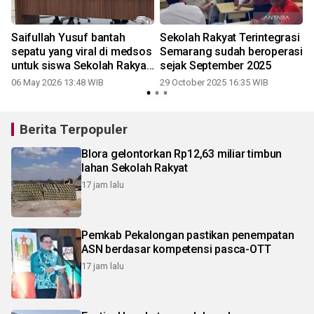
Saifullah Yusuf bantah
Sekolah Rakyat Terintegrasi
sepatu yang viral di medsos
Semarang sudah beroperasi
untuk siswa Sekolah Rakyat
sejak September 2025
dari Kemensos
06 May 2026 13:48 WIB
29 October 2025 16:35 WIB
Berita Terpopuler
Blora gelontorkan Rp12,63 miliar timbun
lahan Sekolah Rakyat
17 jam lalu
Pemkab Pekalongan pastikan penempatan
ASN berdasar kompetensi pasca-OTT
17 jam lalu