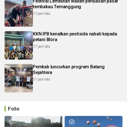
Festival Lembutan wadah perluasan pasar
tembakau Temanggung
17 jam lalu
KKN IPB kenalkan pestisida nabati kepada
petani Blora
17 jam lalu
Pemkab luncurkan program Batang
Sejahtera
21 jam lalu
Foto