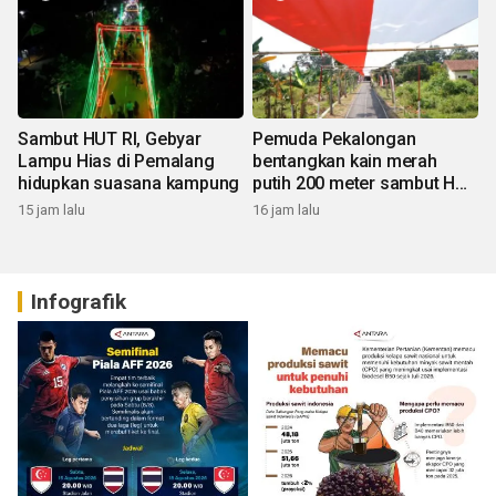
Sambut HUT RI, Gebyar
Pemuda Pekalongan
Lampu Hias di Pemalang
bentangkan kain merah
hidupkan suasana kampung
putih 200 meter sambut HUT
RI
15 jam lalu
16 jam lalu
Infografik