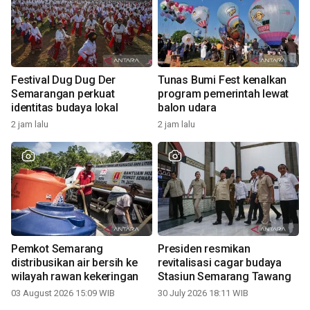
Festival Dug Dug Der
Tunas Bumi Fest kenalkan
Semarangan perkuat
program pemerintah lewat
identitas budaya lokal
balon udara
2 jam lalu
2 jam lalu
Pemkot Semarang
Presiden resmikan
distribusikan air bersih ke
revitalisasi cagar budaya
wilayah rawan kekeringan
Stasiun Semarang Tawang
03 August 2026 15:09 WIB
30 July 2026 18:11 WIB