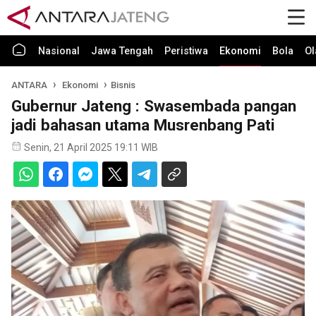
Nasional
Jawa Tengah
Peristiwa
Ekonomi
Bola
Ol
ANTARA
Ekonomi
Bisnis
Gubernur Jateng : Swasembada pangan
jadi bahasan utama Musrenbang Pati
Senin, 21 April 2025 19:11 WIB