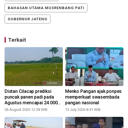
BAHASAN UTAMA MUSRENBANG PATI
GUBERNUR JATENG
Terkait
i
Distan Cilacap prediksi
Menko Pangan ajak ponpes
puncak panen padi pada
memperkuat swasembada
Agustus mencapai 24.000
pangan nasional
ha
06 August 2026 12:38 WIB
13 July 2026 8:41 WIB