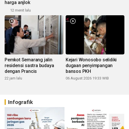
harga anjlok
12 menit lalu
Pemkot Semarang jalin
Kejari Wonosobo selidiki
residensi sastra budaya
dugaan penyimpangan
dengan Prancis
bansos PKH
22 jam lalu
06 August 2026 19:33 WIB
Infografik