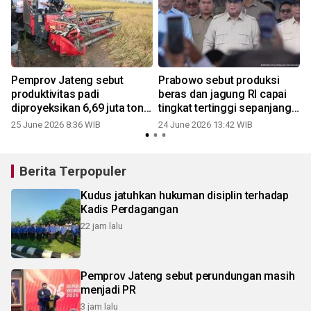
Pemprov Jateng sebut
Prabowo sebut produksi
produktivitas padi
beras dan jagung RI capai
diproyeksikan 6,69 juta ton
tingkat tertinggi sepanjang
gabah kering
sejarah
25 June 2026 8:36 WIB
24 June 2026 13:42 WIB
Berita Terpopuler
Kudus jatuhkan hukuman disiplin terhadap
Kadis Perdagangan
22 jam lalu
Pemprov Jateng sebut perundungan masih
menjadi PR
3 jam lalu