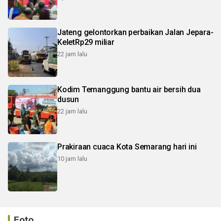
Jateng gelontorkan perbaikan Jalan Jepara-
KeletRp29 miliar
22 jam lalu
Kodim Temanggung bantu air bersih dua
dusun
22 jam lalu
Prakiraan cuaca Kota Semarang hari ini
10 jam lalu
Foto