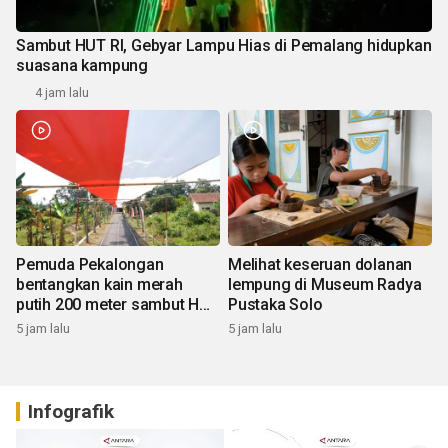
Sambut HUT RI, Gebyar Lampu Hias di Pemalang hidupkan
suasana kampung
4 jam lalu
Pemuda Pekalongan
Melihat keseruan dolanan
bentangkan kain merah
lempung di Museum Radya
putih 200 meter sambut HUT
Pustaka Solo
RI
5 jam lalu
5 jam lalu
Infografik