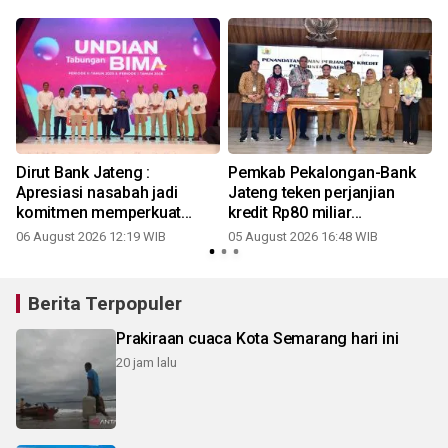
Dirut Bank Jateng :
Pemkab Pekalongan-Bank
Apresiasi nasabah jadi
Jateng teken perjanjian
komitmen memperkuat
kredit Rp80 miliar
ekonomi daerah
rampungkan RSUD
06 August 2026 12:19 WIB
05 August 2026 16:48 WIB
2
Berita Terpopuler
Prakiraan cuaca Kota Semarang hari ini
20 jam lalu