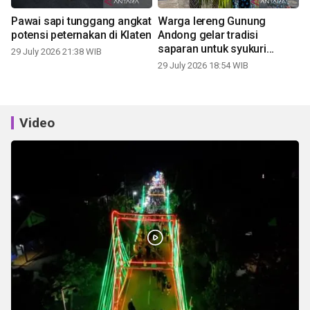
Pawai sapi tunggang angkat
Warga lereng Gunung
potensi peternakan di Klaten
Andong gelar tradisi
saparan untuk syukuri
29 July 2026 21:38 WIB
panen
29 July 2026 18:54 WIB
Video