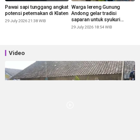
Pawai sapi tunggang angkat
Warga lereng Gunung
potensi peternakan di Klaten
Andong gelar tradisi
saparan untuk syukuri
29 July 2026 21:38 WIB
panen
29 July 2026 18:54 WIB
Video