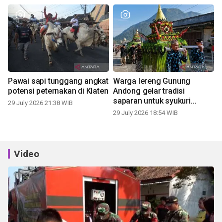
Pawai sapi tunggang angkat
Warga lereng Gunung
potensi peternakan di Klaten
Andong gelar tradisi
saparan untuk syukuri
29 July 2026 21:38 WIB
panen
29 July 2026 18:54 WIB
Video