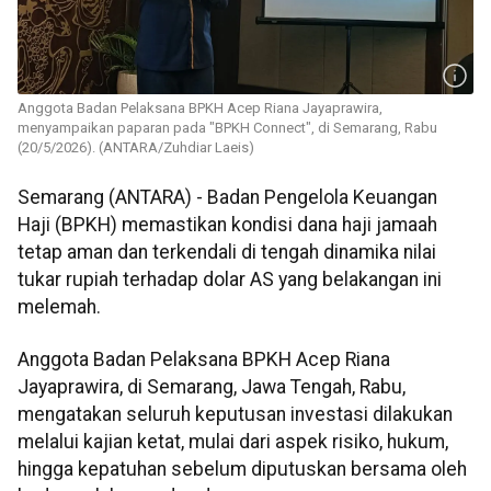
Anggota Badan Pelaksana BPKH Acep Riana Jayaprawira,
menyampaikan paparan pada "BPKH Connect", di Semarang, Rabu
(20/5/2026). (ANTARA/Zuhdiar Laeis)
Semarang (ANTARA) - Badan Pengelola Keuangan
Haji (BPKH) memastikan kondisi dana haji jamaah
tetap aman dan terkendali di tengah dinamika nilai
tukar rupiah terhadap dolar AS yang belakangan ini
melemah.
Anggota Badan Pelaksana BPKH Acep Riana
Jayaprawira, di Semarang, Jawa Tengah, Rabu,
mengatakan seluruh keputusan investasi dilakukan
melalui kajian ketat, mulai dari aspek risiko, hukum,
hingga kepatuhan sebelum diputuskan bersama oleh