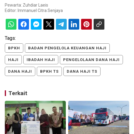
Pewarta: Zuhdiar Laeis
Editor:
Immanuel Citra Senjaya
Tags:
BPKH
BADAN PENGELOLA KEUANGAN HAJI
HAJI
IBADAH HAJI
PENGELOLAAN DANA HAJI
DANA HAJI
BPKH TS
DANA HAJI TS
Terkait