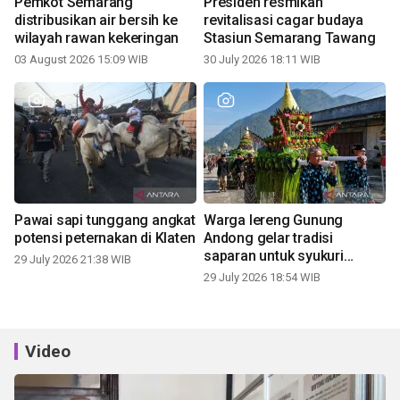
Pemkot Semarang
Presiden resmikan
distribusikan air bersih ke
revitalisasi cagar budaya
wilayah rawan kekeringan
Stasiun Semarang Tawang
03 August 2026 15:09 WIB
30 July 2026 18:11 WIB
Pawai sapi tunggang angkat
Warga lereng Gunung
potensi peternakan di Klaten
Andong gelar tradisi
saparan untuk syukuri
29 July 2026 21:38 WIB
panen
29 July 2026 18:54 WIB
Video