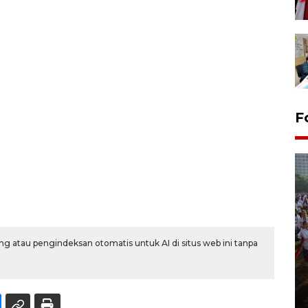
F
g atau pengindeksan otomatis untuk AI di situs web ini tanpa
Pawai sapi tunggang angkat
potensi peternakan di Klaten
29 July 2026 21:38 WIB