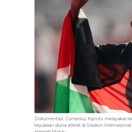
Dokumentasi: Conseslus Kipruto merayakan 
kejuaraan dunia atletik di Stadion Internasiona
Hannah Mckay.