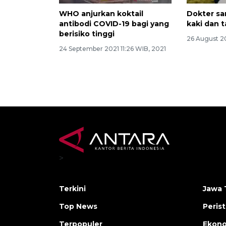
WHO anjurkan koktail
Dokter sa
antibodi COVID-19 bagi yang
kaki dan t
berisiko tinggi
26 August 20
24 September 2021 11:26 WIB, 2021
>
Terkini
Jawa 
Top News
Peris
Terpopuler
Ekon