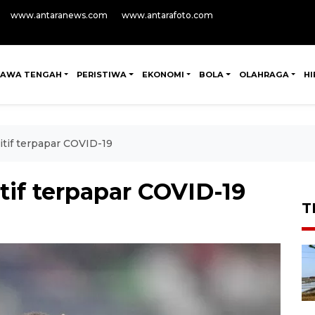
www.antaranews.com
www.antarafoto.com
JAWA TENGAH
PERISTIWA
EKONOMI
BOLA
OLAHRAGA
H
sitif terpapar COVID-19
itif terpapar COVID-19
T