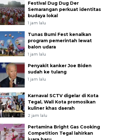
Festival Dug Dug Der
Semarangan perkuat identitas
budaya lokal
1 jam lalu
Tunas Bumi Fest kenalkan
program pemerintah lewat
balon udara
1 jam lalu
Penyakit kanker Joe Biden
sudah ke tulang
1 jam lalu
Karnaval SCTV digelar di Kota
Tegal, Wali Kota promosikan
kuliner khas daerah
2 jam lalu
Pertamina Bright Gas Cooking
Competition Tegal lahirkan
juara baru