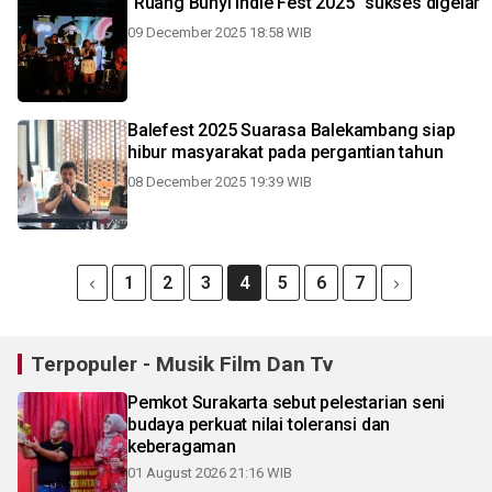
"Ruang Bunyi Indie Fest 2025" sukses digelar
09 December 2025 18:58 WIB
Balefest 2025 Suarasa Balekambang siap
hibur masyarakat pada pergantian tahun
08 December 2025 19:39 WIB
1
2
3
4
5
6
7
Terpopuler - Musik Film Dan Tv
Pemkot Surakarta sebut pelestarian seni
budaya perkuat nilai toleransi dan
keberagaman
01 August 2026 21:16 WIB