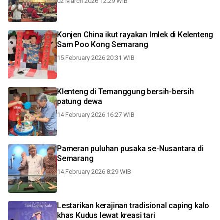
02 March 2026 12:29 WIB
Konjen China ikut rayakan Imlek di Kelenteng
Sam Poo Kong Semarang
15 February 2026 20:31 WIB
Klenteng di Temanggung bersih-bersih
patung dewa
14 February 2026 16:27 WIB
Pameran puluhan pusaka se-Nusantara di
Semarang
14 February 2026 8:29 WIB
Lestarikan kerajinan tradisional caping kalo
khas Kudus lewat kreasi tari