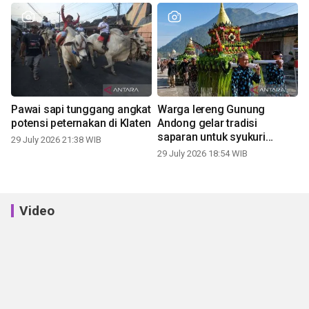
Pawai sapi tunggang angkat
Warga lereng Gunung
potensi peternakan di Klaten
Andong gelar tradisi
saparan untuk syukuri
29 July 2026 21:38 WIB
panen
29 July 2026 18:54 WIB
Video