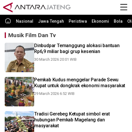
Nasional
Jawa Tengah
Peristiwa
Ekonomi
Bola
Ol
Musik Film Dan Tv
Dinbudpar Temanggung alokasi bantuan
Rp6,9 miliar bagi grup kesenian
30 March 2026 20:01 WIB
Pemkab Kudus menggelar Parade Sewu
Kupat untuk dongkrak ekonomi masyarakat
29 March 2026 6:52 WIB
Tradisi Gerebeg Ketupat simbol erat
hubungan Pemkab Magelang dan
masyarakat