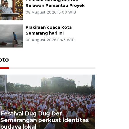
Relawan Pemantau Proyek
08 August 2026 15:00 WIB
Prakiraan cuaca Kota
Semarang hari ini
08 August 2026 8:43 WIB
oto
Festival Dug Dug Der
Tunas Bu
Semarangan perkuat identitas
program 
budaya lokal
balon uda