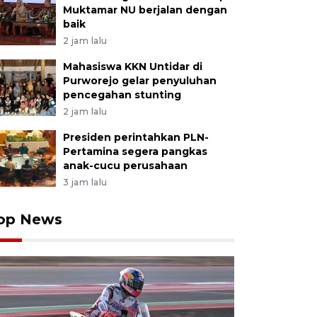
Muktamar NU berjalan dengan
baik
2 jam lalu
Mahasiswa KKN Untidar di
Purworejo gelar penyuluhan
pencegahan stunting
2 jam lalu
Presiden perintahkan PLN-
Pertamina segera pangkas
anak-cucu perusahaan
3 jam lalu
op News