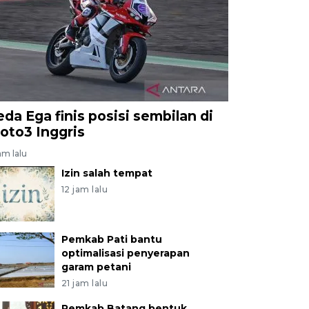
eda Ega finis posisi sembilan di
oto3 Inggris
am lalu
Izin salah tempat
12 jam lalu
Pemkab Pati bantu
optimalisasi penyerapan
garam petani
21 jam lalu
Pemkab Batang bentuk