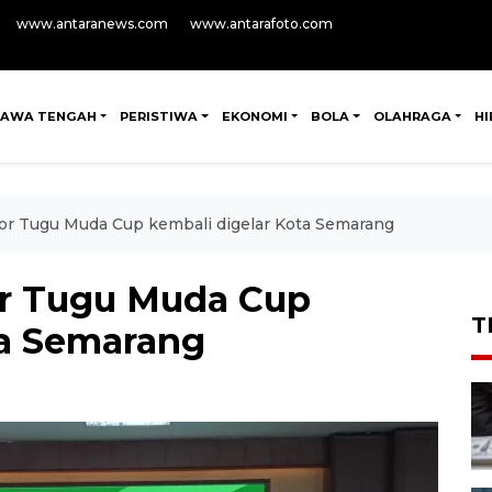
www.antaranews.com
www.antarafoto.com
JAWA TENGAH
PERISTIWA
EKONOMI
BOLA
OLAHRAGA
H
ior Tugu Muda Cup kembali digelar Kota Semarang
ior Tugu Muda Cup
T
ta Semarang