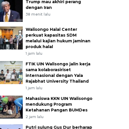
Trump mau akhiri perang
dengan Iran
38 menit lalu
Walisongo Halal Center
perkuat kapasitas SDM
melalui kajian hukum jaminan
produk halal
1 jam lalu
FTIK UIN Walisongo jalin kerja
sama kolaborasiriset
internasional dengan Yala
Rajabhat University Thailand
1 jam lalu
Mahasiswa KKN UIN Walisongo
mendukung Program
Ketahanan Pangan BUMDes
2 jam lalu
Putri sulung Gus Dur berharap