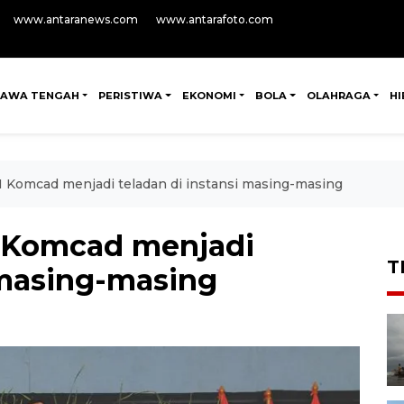
www.antaranews.com
www.antarafoto.com
JAWA TENGAH
PERISTIWA
EKONOMI
BOLA
OLAHRAGA
H
Komcad menjadi teladan di instansi masing-masing
 Komcad menjadi
T
 masing-masing