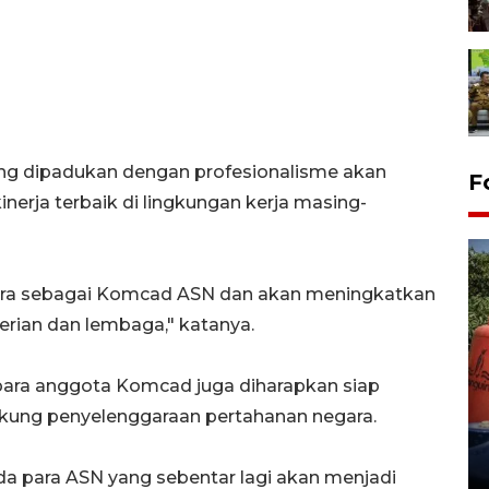
ng dipadukan dengan profesionalisme akan
F
ja terbaik di lingkungan kerja masing-
ara sebagai Komcad ASN dan akan meningkatkan
erian dan lembaga," katanya.
Kemarau memuncak, air
para anggota Komcad juga diharapkan siap
Waduk Delingan Karanganyar
kung penyelenggaraan pertahanan negara.
menyusut
27 July 2026 20:07 WIB
 para ASN yang sebentar lagi akan menjadi