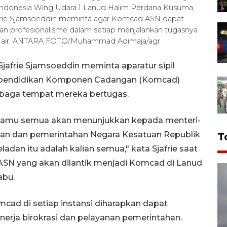
ndonesia Wing Udara 1 Lanud Halim Perdana Kusuma,
jafrie Sjamsoeddin meminta agar Komcad ASN dapat
dan profesionalisme dalam setiap menjalankan tugasnya
ah air. ANTARA FOTO/Muhammad Adimaja/agr
jafrie Sjamsoeddin meminta aparatur sipil
n pendidikan Komponen Cadangan (Komcad)
mbaga tempat mereka bertugas.
 kamu semua akan menunjukkan kepada menteri-
ian dan pemerintahan Negara Kesatuan Republik
T
ladan itu adalah kalian semua," kata Sjafrie saat
SN yang akan dilantik menjadi Komcad di Lanud
abu.
ad di setiap instansi diharapkan dapat
erja birokrasi dan pelayanan pemerintahan.