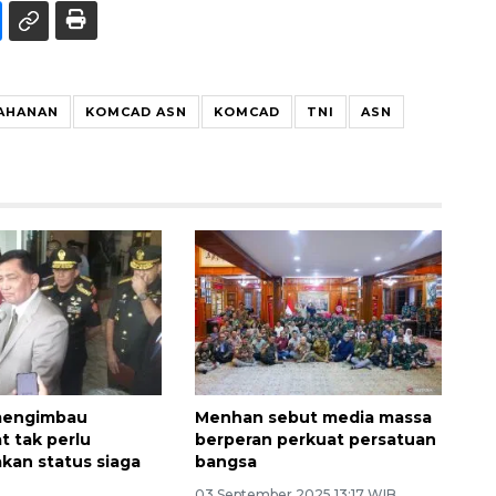
AHANAN
KOMCAD ASN
KOMCAD
TNI
ASN
mengimbau
Menhan sebut media massa
t tak perlu
berperan perkuat persatuan
akan status siaga
bangsa
03 September 2025 13:17 WIB