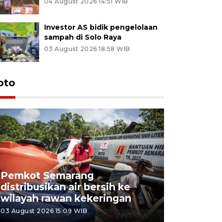
04 August 2026 14:51 WIB
Investor AS bidik pengelolaan
sampah di Solo Raya
03 August 2026 18:58 WIB
oto
Pemkot Semarang
Presiden 
distribusikan air bersih ke
cagar bu
wilayah rawan kekeringan
Semaran
03 August 2026 15:09 WIB
30 July 2026 1