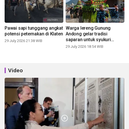
Pawai sapi tunggang angkat
Warga lereng Gunung
potensi peternakan di Klaten
Andong gelar tradisi
saparan untuk syukuri
29 July 2026 21:38 WIB
panen
29 July 2026 18:54 WIB
Video