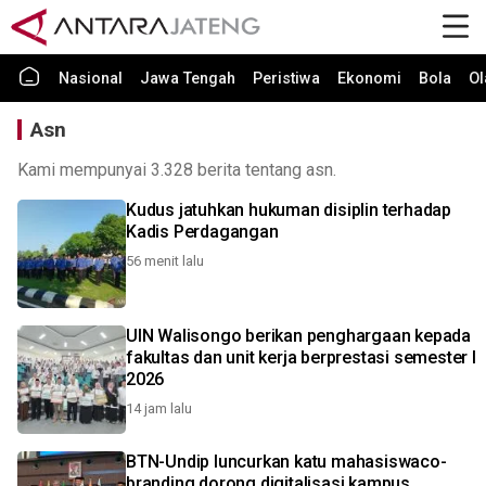
Nasional
Jawa Tengah
Peristiwa
Ekonomi
Bola
Ol
Asn
Kami mempunyai 3.328 berita tentang asn.
Kudus jatuhkan hukuman disiplin terhadap
Kadis Perdagangan
56 menit lalu
UIN Walisongo berikan penghargaan kepada
fakultas dan unit kerja berprestasi semester I
2026
14 jam lalu
BTN-Undip luncurkan katu mahasiswaco-
branding dorong digitalisasi kampus