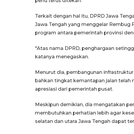
perlu terus ditekan.
Terkait dengan hal itu, DPRD Jawa Teng
Jawa Tengah yang menggelar Rembug P
program antara pemerintah provinsi de
"Atas nama DPRD, penghargaan setinggi-t
katanya menegaskan.
Menurut dia, pembangunan infrastruktu
bahkan tingkat kemantapan jalan telah
apresiasi dari pemerintah pusat.
Meskipun demikian, dia mengatakan pe
membutuhkan perhatian lebih agar ke
selatan dan utara Jawa Tengah dapat te