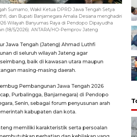
Tengah Sumarno, Wakil Ketua DPRD Jawa Tengah Setya
fi, dan Bupati Banjarnegara Amalia Desiana menghadiri
26 Wilayah Banyumas Raya di Pendopo Dipayudha
enin (18/5/2026). ANTARA/HO-Pemprov Jateng
ur Jawa Tengah (Jateng) Ahmad Luthfi
an di seluruh wilayah Jateng agar
 seimbang, baik di kawasan utara maupun
antangan masing-masing daerah.
i Rembug Pembangunan Jawa Tengah 2026
ap, Purbalingga, Banjarnegara) di Pendopo
T
gara, Senin, sebagai forum penyusunan arah
emerintah kabupaten dan kota.
ateng memiliki karakteristik serta persoalan
embutuhkan perhatian dan kebijakan yang