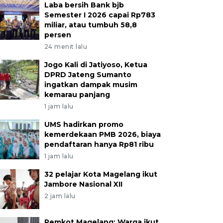
Laba bersih Bank bjb
Semester I 2026 capai Rp783
miliar, atau tumbuh 58,8
persen
24 menit lalu
Jogo Kali di Jatiyoso, Ketua
DPRD Jateng Sumanto
ingatkan dampak musim
kemarau panjang
1 jam lalu
UMS hadirkan promo
kemerdekaan PMB 2026, biaya
pendaftaran hanya Rp81 ribu
1 jam lalu
32 pelajar Kota Magelang ikut
Jambore Nasional XII
2 jam lalu
Pemkot Magelang: Warga ikut