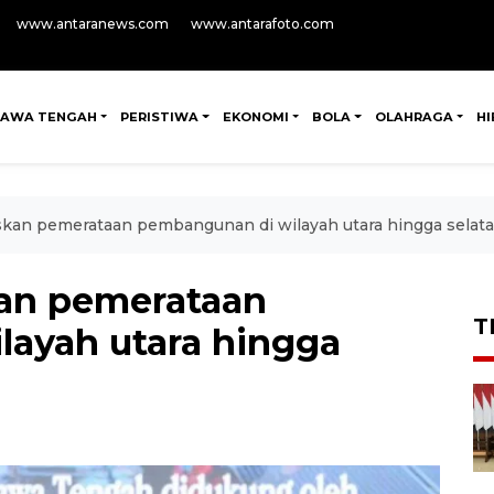
www.antaranews.com
www.antarafoto.com
JAWA TENGAH
PERISTIWA
EKONOMI
BOLA
OLAHRAGA
H
skan pemerataan pembangunan di wilayah utara hingga selat
kan pemerataan
T
ayah utara hingga