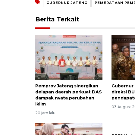
GUBERNUR JATENG
PEMERATAAN PEM
Berita Terkait
Pemprov Jateng sinergikan
Gubernur 
delapan daerah perkuat DAS
direksi B
dampak nyata perubahan
pendapat
iklim
03 August 2
20 jam lalu