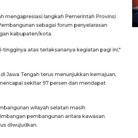
Waduk Delingan Karanganyar
menyusut
ah mengapresiasi langkah Pemerintah Provinsi
27 July 2026 20:07 WIB
embangunan sebagai forum penyelarasan
ngan kabupaten/kota.
ingginya atas terlaksananya kegiatan pagi ini,"
r di Jawa Tengah terus menunjukkan kemajuan,
 mencapai sekitar 97 persen dan mendapat
mbangunan wilayah selatan masih
seimbangan pembangunan antara kawasan
rus diwujudkan.