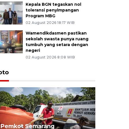
Kepala BGN tegaskan nol
toleransi penyimpangan
Program MBG
02 August 2026 18:17 WIB
Wamendikdasmen pastikan
sekolah swasta punya ruang
tumbuh yang setara dengan
negeri
02 August 2026 8:08 WIB
oto
Pemkot Semarang
Presiden 