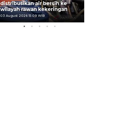
distribusikan air bersih ke
cagar bu
wilayah rawan kekeringan
Semaran
03 August 2026 15:09 WIB
30 July 2026 1