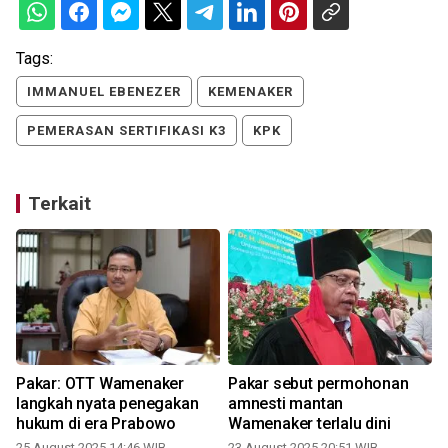
Tags:
IMMANUEL EBENEZER
KEMENAKER
PEMERASAN SERTIFIKASI K3
KPK
Terkait
Pakar: OTT Wamenaker
Pakar sebut permohonan
langkah nyata penegakan
amnesti mantan
hukum di era Prabowo
Wamenaker terlalu dini
25 August 2025 14:46 WIB
23 August 2025 20:51 WIB