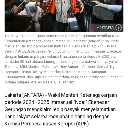
Terdakwa kasus dugaan pemerasan dalam pengurusan sertifikat K3 di
Kementerian Ketenagakerjaan Immanuel Ebenezer (tengah) tiba untuk
menjalani sidang pembacaan tuntutan di Pengadilan Tipikor, Jakarta,
Senin (18/5/2026). Jaksa Penuntut Umum menuntut Immanuel Ebenezer
dengan hukuman penjara selama lima tahun serta denda Rp250 juta
subsider 90 hari pidana kurungan, sedangkan terdakwa lainnya yaitu
Temurila, Miki Mahfud, Fahrurozi, Hery Sutanto, Subhan, Gerry Aditya
Herwanto, Irvian Bobby Mahendro, Sekarsari Kartika, Anitasari
Kusumawati, dan Supriadi dituntut dengan tiga tahun hingga tujuh tahun
pidana penjara. ANTARA FOTO/Fauzan/nz
Jakarta (ANTARA) - Wakil Menteri Ketenagakerjaan
periode 2024–2025 Immanuel "Noel" Ebenezer
Gerungan mengklaim lebih banyak menyelamatkan
uang rakyat selama menjabat dibanding dengan
Komisi Pemberantasan Korupsi (KPK).