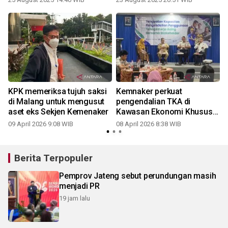
KPK memeriksa tujuh saksi
Kemnaker perkuat
i
di Malang untuk mengusut
pengendalian TKA di
aset eks Sekjen Kemenaker
Kawasan Ekonomi Khusus
Batang
09 April 2026 9:08 WIB
08 April 2026 8:38 WIB
Berita Terpopuler
Pemprov Jateng sebut perundungan masih
menjadi PR
19 jam lalu