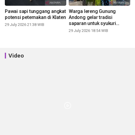
Pawai sapi tunggang angkat
Warga lereng Gunung
potensi peternakan di Klaten
Andong gelar tradisi
saparan untuk syukuri
29 July 2026 21:38 WIB
panen
29 July 2026 18:54 WIB
Video