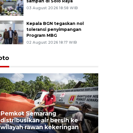
sampah di Solo Raya
03 August 2026 18:58 WIB
Kepala BGN tegaskan nol
toleransi penyimpangan
Program MBG
02 August 2026 18:17 WIB
oto
Pemkot Semarang
Presiden 
distribusikan air bersih ke
cagar bu
wilayah rawan kekeringan
Semaran