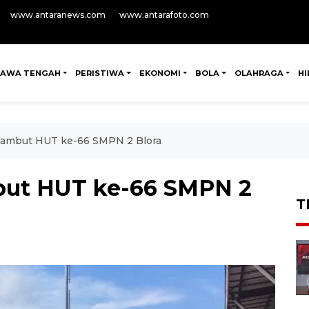
www.antaranews.com
www.antarafoto.com
JAWA TENGAH
PERISTIWA
EKONOMI
BOLA
OLAHRAGA
H
 sambut HUT ke-66 SMPN 2 Blora
but HUT ke-66 SMPN 2
T