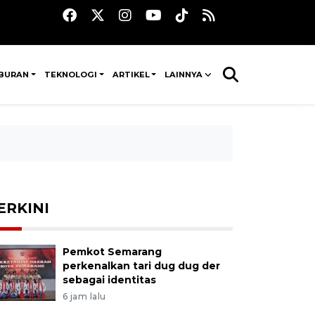
IBURAN
TEKNOLOGI
ARTIKEL
LAINNYA
ERKINI
Pemkot Semarang
perkenalkan tari dug dug der
sebagai identitas
6 jam lalu