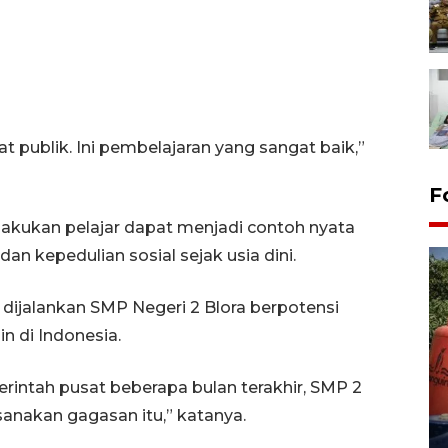
t publik. Ini pembelajaran yang sangat baik,”
F
lakukan pelajar dapat menjadi contoh nyata
 kepedulian sosial sejak usia dini.
ijalankan SMP Negeri 2 Blora berpotensi
in di Indonesia.
Kemarau memuncak, air
intah pusat beberapa bulan terakhir, SMP 2
Waduk Delingan Karanganyar
anakan gagasan itu,” katanya.
menyusut