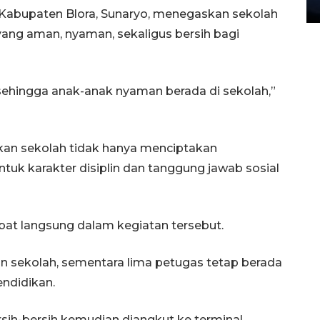
27 July 2026 20:07 WIB
 Kabupaten Blora, Sunaryo, menegaskan sekolah
ng aman, nyaman, sekaligus bersih bagi
a sehingga anak-anak nyaman berada di sekolah,”
kan sekolah tidak hanya menciptakan
tuk karakter disiplin dan tanggung jawab sosial
libat langsung dalam kegiatan tersebut.
n sekolah, sementara lima petugas tetap berada
endidikan.
sih-bersih kemudian diangkut ke terminal