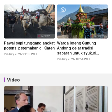
Pawai sapi tunggang angkat
Warga lereng Gunung
potensi peternakan di Klaten
Andong gelar tradisi
saparan untuk syukuri
29 July 2026 21:38 WIB
panen
29 July 2026 18:54 WIB
Video