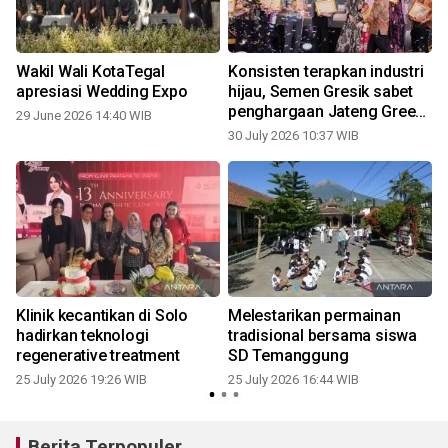
Wakil Wali KotaTegal
Konsisten terapkan industri
apresiasi Wedding Expo
hijau, Semen Gresik sabet
penghargaan Jateng Green
29 June 2026 14:40 WIB
Industrial Summit 2026
30 July 2026 10:37 WIB
2
Klinik kecantikan di Solo
Melestarikan permainan
hadirkan teknologi
tradisional bersama siswa
regenerative treatment
SD Temanggung
25 July 2026 19:26 WIB
25 July 2026 16:44 WIB
1
Berita Terpopuler