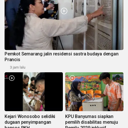
Pemkot Semarang jalin residensi sastra budaya dengan
Prancis
3 jam lalu
Kejari Wonosobo selidiki
KPU Banyumas siapkan
dugaan penyimpangan
pemilih disabilitas menuju
bansos PKH
Pemilu 2029 inklusif