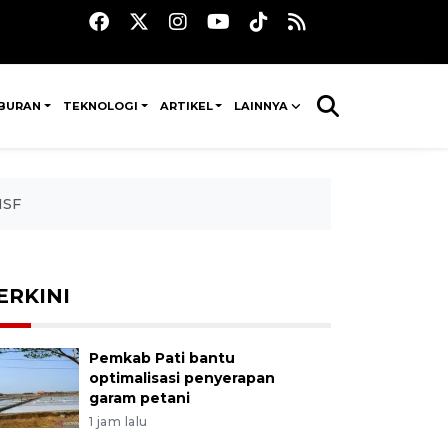
IBURAN
TEKNOLOGI
ARTIKEL
LAINNYA
ISF
ERKINI
Pemkab Pati bantu
optimalisasi penyerapan
garam petani
1 jam lalu