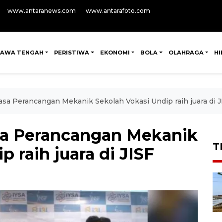
www.antaranews.com
www.antarafoto.com
JAWA TENGAH
PERISTIWA
EKONOMI
BOLA
OLAHRAGA
H
a Perancangan Mekanik Sekolah Vokasi Undip raih juara di J
a Perancangan Mekanik
T
 raih juara di JISF