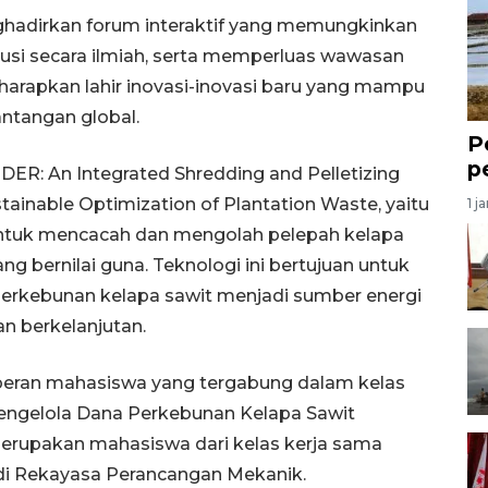
nghadirkan forum interaktif yang memungkinkan
kusi secara ilmiah, serta memperluas wawasan
, diharapkan lahir inovasi-inovasi baru yang mampu
ntangan global.
P
p
DER: An Integrated Shredding and Pelletizing
stainable Optimization of Plantation Waste, yaitu
1 j
untuk mencacah dan mengolah pelepah kelapa
g bernilai guna. Teknologi ini bertujuan untuk
rkebunan kelapa sawit menjadi sumber energi
an berkelanjutan.
ri peran mahasiswa yang tergabung dalam kelas
engelola Dana Perkebunan Kelapa Sawit
erupakan mahasiswa dari kelas kerja sama
i Rekayasa Perancangan Mekanik.