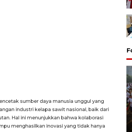
F
mencetak sumber daya manusia unggul yang
 industri kelapa sawit nasional, baik dari
Pawai sapi tunggang angkat
jutan. Hal ini menunjukkan bahwa kolaborasi
potensi peternakan di Klaten
ampu menghasilkan inovasi yang tidak hanya
29 July 2026 21:38 WIB