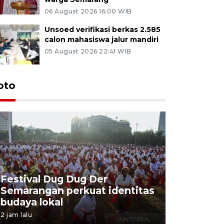
06 August 2026 16:00 WIB
Unsoed verifikasi berkas 2.585
calon mahasiswa jalur mandiri
05 August 2026 22:41 WIB
oto
Festival Dug Dug Der
Tunas Bu
Semarangan perkuat identitas
program 
budaya lokal
balon uda
2 jam lalu
2 jam lalu