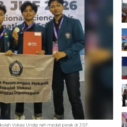
ah Vokasi Undip raih medali perak di JISF.