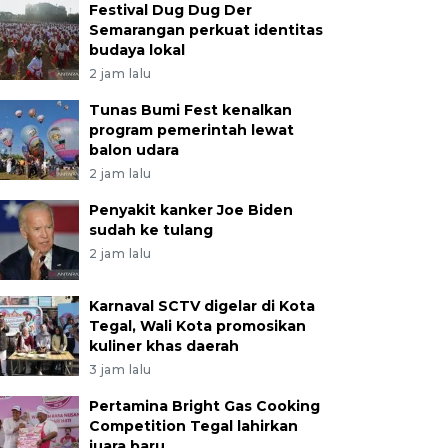
Festival Dug Dug Der
Semarangan perkuat identitas
budaya lokal
2 jam lalu
Tunas Bumi Fest kenalkan
program pemerintah lewat
balon udara
2 jam lalu
Penyakit kanker Joe Biden
sudah ke tulang
2 jam lalu
Karnaval SCTV digelar di Kota
Tegal, Wali Kota promosikan
kuliner khas daerah
3 jam lalu
Pertamina Bright Gas Cooking
Competition Tegal lahirkan
juara baru