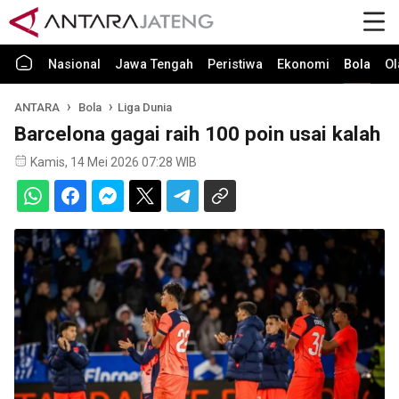
Nasional
Jawa Tengah
Peristiwa
Ekonomi
Bola
Ol
ANTARA
Bola
Liga Dunia
Barcelona gagai raih 100 poin usai kalah
Kamis, 14 Mei 2026 07:28 WIB