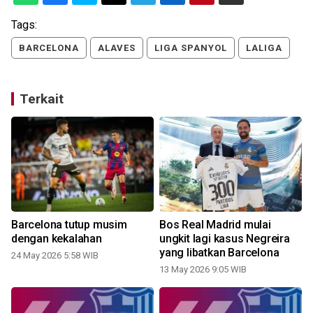
Tags:
BARCELONA
ALAVES
LIGA SPANYOL
LALIGA
Terkait
Barcelona tutup musim
Bos Real Madrid mulai
dengan kekalahan
ungkit lagi kasus Negreira
yang libatkan Barcelona
24 May 2026 5:58 WIB
1
13 May 2026 9:05 WIB