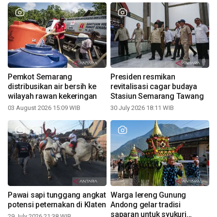
Pemkot Semarang
Presiden resmikan
distribusikan air bersih ke
revitalisasi cagar budaya
wilayah rawan kekeringan
Stasiun Semarang Tawang
03 August 2026 15:09 WIB
30 July 2026 18:11 WIB
Pawai sapi tunggang angkat
Warga lereng Gunung
potensi peternakan di Klaten
Andong gelar tradisi
saparan untuk syukuri
29 July 2026 21:38 WIB