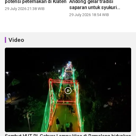
potensi peternakan di Klaten
Andong gelar tradisi
saparan untuk syukuri
29 July 2026 21:38 WIB
panen
29 July 2026 18:54 WIB
Video