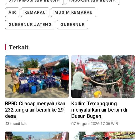
DISTRIBUSI AIR BERSIH
PASOKAN AIR BERSIH
AIR
KEMARAU
MUSIM KEMARAU
GUBERNUR JATENG
GUBERNUR
Terkait
BPBD Cilacap menyalurkan
Kodim Temanggung
232 tangki air bersih ke 29
menyalurkan air bersih di
desa
Dusun Bugen
43 menit lalu
07 August 2026 17:06 WIB