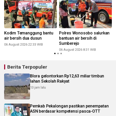
a
Kodim Temanggung bantu
Polres Wonosobo salurkan
air bersih dua dusun
bantuan air bersih di
Sumberejo
06 August 2026 22:33 WIB
06 August 2026 8:31 WIB
Berita Terpopuler
Blora gelontorkan Rp12,63 miliar timbun
lahan Sekolah Rakyat
13 jam lalu
Pemkab Pekalongan pastikan penempatan
ASN berdasar kompetensi pasca-OTT