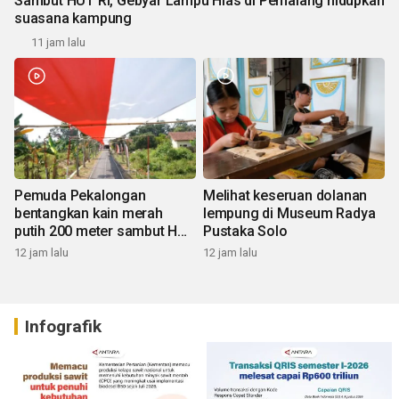
Sambut HUT RI, Gebyar Lampu Hias di Pemalang hidupkan
suasana kampung
11 jam lalu
Pemuda Pekalongan
Melihat keseruan dolanan
bentangkan kain merah
lempung di Museum Radya
putih 200 meter sambut HUT
Pustaka Solo
RI
12 jam lalu
12 jam lalu
Infografik