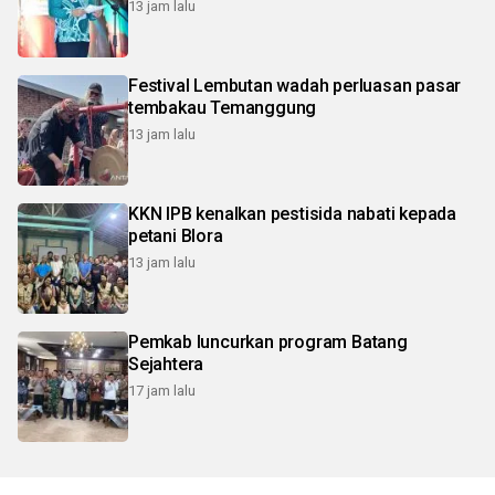
13 jam lalu
Festival Lembutan wadah perluasan pasar
tembakau Temanggung
13 jam lalu
KKN IPB kenalkan pestisida nabati kepada
petani Blora
13 jam lalu
Pemkab luncurkan program Batang
Sejahtera
17 jam lalu