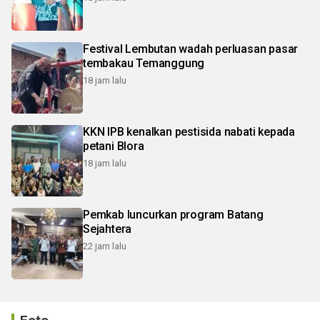
Festival Lembutan wadah perluasan pasar
tembakau Temanggung
18 jam lalu
KKN IPB kenalkan pestisida nabati kepada
petani Blora
18 jam lalu
Pemkab luncurkan program Batang
Sejahtera
22 jam lalu