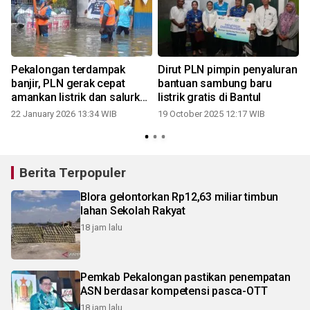
Pekalongan terdampak
Dirut PLN pimpin penyaluran
banjir, PLN gerak cepat
bantuan sambung baru
amankan listrik dan salurkan
listrik gratis di Bantul
bantuan bagi pengungsi
22 January 2026 13:34 WIB
19 October 2025 12:17 WIB
Berita Terpopuler
Blora gelontorkan Rp12,63 miliar timbun
lahan Sekolah Rakyat
18 jam lalu
Pemkab Pekalongan pastikan penempatan
ASN berdasar kompetensi pasca-OTT
18 jam lalu