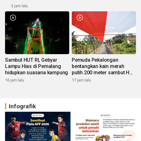
3 jam lalu
Sambut HUT RI, Gebyar
Pemuda Pekalongan
Lampu Hias di Pemalang
bentangkan kain merah
hidupkan suasana kampung
putih 200 meter sambut HUT
RI
16 jam lalu
17 jam lalu
Infografik