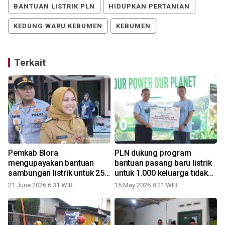
BANTUAN LISTRIK PLN
HIDUPKAN PERTANIAN
KEDUNG WARU KEBUMEN
KEBUMEN
Terkait
N
Pemkab Blora
PLN dukung program
k
mengupayakan bantuan
bantuan pasang baru listrik
sambungan listrik untuk 25
untuk 1.000 keluarga tidak
keluarga
mampu di Jawa Tengah
l
21 June 2026 6:31 WIB
15 May 2026 8:21 WIB