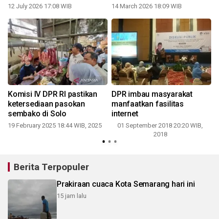
modernisasi pertanian dan
12 July 2026 17:08 WIB
14 March 2026 18:09 WIB
kedaulatan pangan
Komisi IV DPR RI pastikan
DPR imbau masyarakat
ketersediaan pasokan
manfaatkan fasilitas
sembako di Solo
internet
19 February 2025 18:44 WIB, 2025
01 September 2018 20:20 WIB,
9
2018
Berita Terpopuler
Prakiraan cuaca Kota Semarang hari ini
15 jam lalu