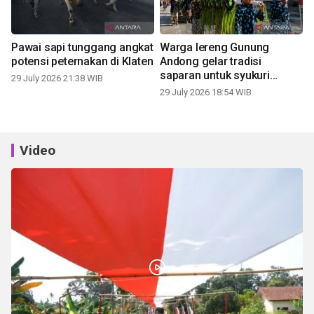
Pawai sapi tunggang angkat
Warga lereng Gunung
potensi peternakan di Klaten
Andong gelar tradisi
saparan untuk syukuri
29 July 2026 21:38 WIB
panen
29 July 2026 18:54 WIB
Video