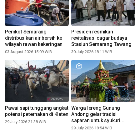
Pemkot Semarang
Presiden resmikan
distribusikan air bersih ke
revitalisasi cagar budaya
wilayah rawan kekeringan
Stasiun Semarang Tawang
03 August 2026 15:09 WIB
30 July 2026 18:11 WIB
Pawai sapi tunggang angkat
Warga lereng Gunung
potensi peternakan di Klaten
Andong gelar tradisi
saparan untuk syukuri
29 July 2026 21:38 WIB
panen
29 July 2026 18:54 WIB