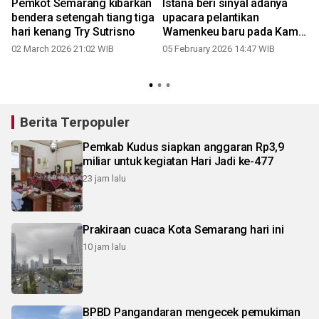
Pemkot Semarang kibarkan
Istana beri sinyal adanya
bendera setengah tiang tiga
upacara pelantikan
hari kenang Try Sutrisno
Wamenkeu baru pada Kamis
sore
02 March 2026 21:02 WIB
05 February 2026 14:47 WIB
Berita Terpopuler
Pemkab Kudus siapkan anggaran Rp3,9
miliar untuk kegiatan Hari Jadi ke-477
23 jam lalu
Prakiraan cuaca Kota Semarang hari ini
10 jam lalu
BPBD Pangandaran mengecek pemukiman