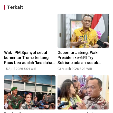
Terkait
Wakil PM Spanyol sebut
Gubernur Jateng: Wakil
komentar Trump tentang
Presiden ke-6 RI Try
Paus Leo adalah 'kesalahan
Sutrisno adalah sosok
besar'
negarawan
15 April 2026 5:04 WIB
03 March 2026 8:23 WIB