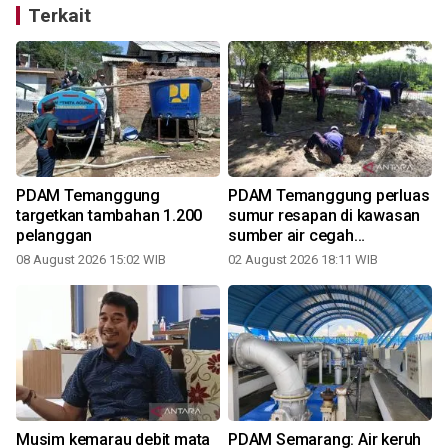
Terkait
PDAM Temanggung
PDAM Temanggung perluas
targetkan tambahan 1.200
sumur resapan di kawasan
pelanggan
sumber air cegah
kekeringan
08 August 2026 15:02 WIB
02 August 2026 18:11 WIB
3
Musim kemarau debit mata
PDAM Semarang: Air keruh