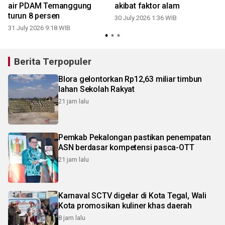
a
air PDAM Temanggung
akibat faktor alam
turun 8 persen
30 July 2026 1:36 WIB
2
31 July 2026 9:18 WIB
Berita Terpopuler
Blora gelontorkan Rp12,63 miliar timbun
lahan Sekolah Rakyat
21 jam lalu
Pemkab Pekalongan pastikan penempatan
ASN berdasar kompetensi pasca-OTT
21 jam lalu
Karnaval SCTV digelar di Kota Tegal, Wali
Kota promosikan kuliner khas daerah
8 jam lalu