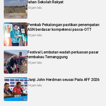
lahan Sekolah Rakyat
10 jam lalu
Pemkab Pekalongan pastikan penempatan
ASN berdasar kompetensi pasca-OTT
10 jam lalu
Festival Lembutan wadah perluasan pasar
tembakau Temanggung
10 jam lalu
Janji John Herdman seusai Piala AFF 2026
14 jam lalu