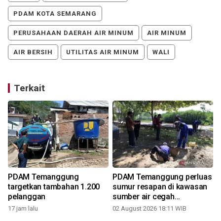
PDAM KOTA SEMARANG
PERUSAHAAN DAERAH AIR MINUM
AIR MINUM
AIR BERSIH
UTILITAS AIR MINUM
WALI
Terkait
PDAM Temanggung
PDAM Temanggung perluas
targetkan tambahan 1.200
sumur resapan di kawasan
pelanggan
sumber air cegah
kekeringan
17 jam lalu
02 August 2026 18:11 WIB
3