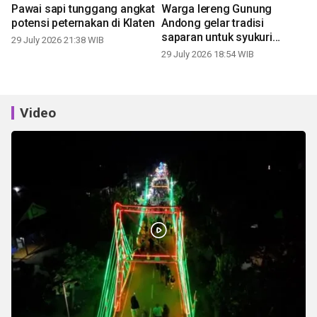
Pawai sapi tunggang angkat
Warga lereng Gunung
potensi peternakan di Klaten
Andong gelar tradisi
saparan untuk syukuri
29 July 2026 21:38 WIB
panen
29 July 2026 18:54 WIB
Video