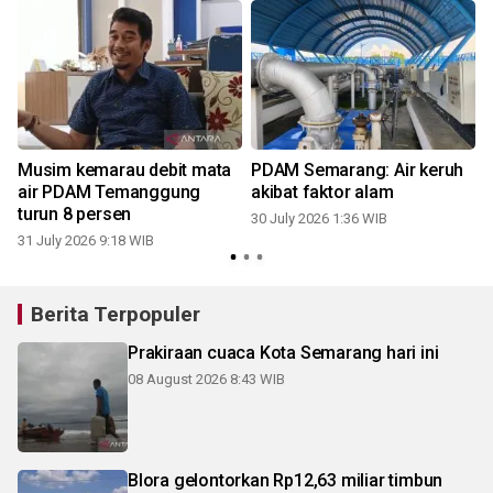
Musim kemarau debit mata
PDAM Semarang: Air keruh
a
air PDAM Temanggung
akibat faktor alam
turun 8 persen
30 July 2026 1:36 WIB
2
31 July 2026 9:18 WIB
Berita Terpopuler
Prakiraan cuaca Kota Semarang hari ini
08 August 2026 8:43 WIB
Blora gelontorkan Rp12,63 miliar timbun