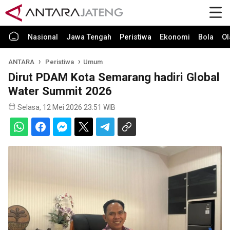
Nasional
Jawa Tengah
Peristiwa
Ekonomi
Bola
Ol
ANTARA
Peristiwa
Umum
Dirut PDAM Kota Semarang hadiri Global
Water Summit 2026
Selasa, 12 Mei 2026 23:51 WIB