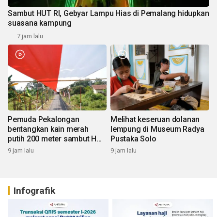
Sambut HUT RI, Gebyar Lampu Hias di Pemalang hidupkan
suasana kampung
7 jam lalu
Pemuda Pekalongan
Melihat keseruan dolanan
bentangkan kain merah
lempung di Museum Radya
putih 200 meter sambut HUT
Pustaka Solo
RI
9 jam lalu
9 jam lalu
Infografik