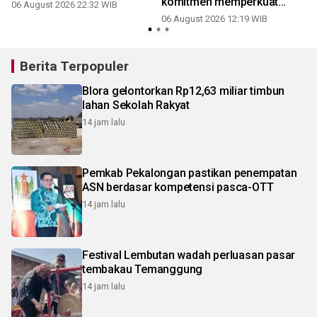
n
komitmen memperkuat
06 August 2026 22:32 WIB
ekonomi daerah
06 August 2026 12:19 WIB
2
Berita Terpopuler
Blora gelontorkan Rp12,63 miliar timbun
lahan Sekolah Rakyat
14 jam lalu
Pemkab Pekalongan pastikan penempatan
ASN berdasar kompetensi pasca-OTT
14 jam lalu
Festival Lembutan wadah perluasan pasar
tembakau Temanggung
14 jam lalu