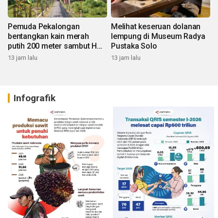
Pemuda Pekalongan
Melihat keseruan dolanan
bentangkan kain merah
lempung di Museum Radya
putih 200 meter sambut HUT
Pustaka Solo
RI
13 jam lalu
13 jam lalu
Infografik