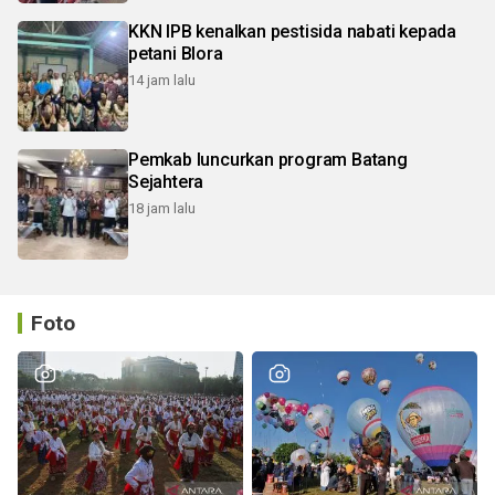
KKN IPB kenalkan pestisida nabati kepada
petani Blora
14 jam lalu
Pemkab luncurkan program Batang
Sejahtera
18 jam lalu
Foto